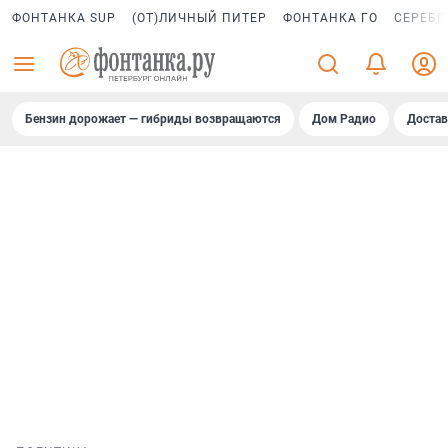
ФОНТАНКА SUP
(ОТ)ЛИЧНЫЙ ПИТЕР
ФОНТАНКА ГО
СЕРЕБР
Бензин дорожает — гибриды возвращаются
Дом Радио
Достав