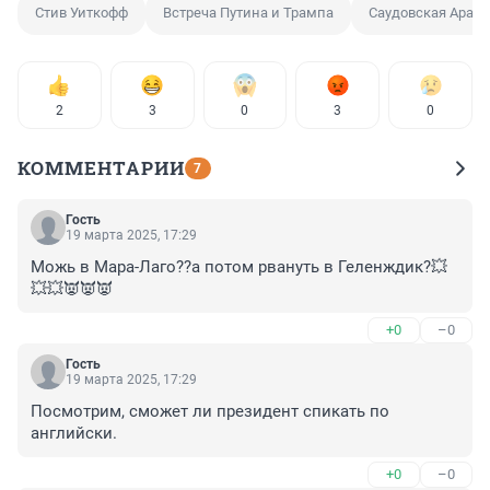
Стив Уиткофф
Встреча Путина и Трампа
Саудовская Арав
2
3
0
3
0
КОММЕНТАРИИ
7
Гость
19 марта 2025, 17:29
Можь в Мара-Лаго??а потом рвануть в Геленждик?💥
💥💥👿👿👿
+0
–0
Гость
19 марта 2025, 17:29
Посмотрим, сможет ли президент спикать по 
английски.
+0
–0