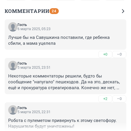
КОММЕНТАРИИ
24
Гость
6 марта 2025, 05:23
Лучше бы на Савушкина поставили, где ребенка 
сбили, а мама уцелела
+0
–0
Гость
5 марта 2025, 23:51
Некоторые комментаторы решили, будто бы 
сообщение "напугало" пешеходов. Да на это, дескать, 
ещё и прокуратура отреагировала. Конечно же нет, 
оно мешало отдыхать жильцам дома и только такое 
+2
–0
обстоятельство могло стать основанием для реакции 
органов правопорядка.

Гость
Подобный светофор никому под окнами не пожелаю, 
5 марта 2025, 22:31
после описанной в статье чудесной ночи я ещё 
Робота с пулеметом привернуть к этому светофору. 
полдня приходил в себя на работе. Пешеходы прутся 
Нарушители будут уничтожены!
через Звёздную на красный один за другим, обычно 