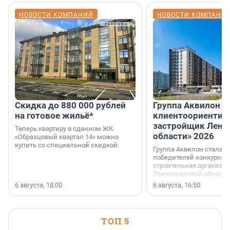
НОВОСТИ КОМПАНИЙ
НОВОСТИ КОМПАНИ
Скидка до 880 000 рублей
Группа Аквилон 
на готовое жильё*
клиентоориентир
застройщик Лени
Теперь квартиру в сданном ЖК
области» 2026
«Образцовый квартал 14» можно
купить со специальной скидкой.
Группа Аквилон стала 
победителей конкурса 
строительная организа
Ленинградской области 
номинации «Самый
6 августа, 18:00
6 августа, 16:50
клиентоориентированн
застройщик Ленинград
области».
ТОП 5