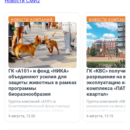
Новости СМИ2
НОВОСТИ КОМПАНИЙ
НОВОСТИ КОМПАНИ
ГК «А101» и фонд «НИКА»
ГК «КВС» получил
объединяют усилия для
разрешение на вв
защиты животных в рамках
эксплуатацию кор
программы
комплекса «ПАТИ
биоразнообразия
квартал»
Группа компаний «А101» и
Группа компаний «КВС»
Благотворительный фонд помощи
разрешение на ввод в 
бездомным животным «НИКА»
корпуса № 2 жилого про
заключили соглашение о
Уютный квартал», расп
6 августа, 12:26
6 августа, 12:15
стратегическом сотрудничестве.
Всеволожском районе
Ленинградской области