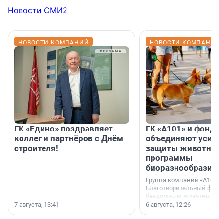
Новости СМИ2
НОВОСТИ КОМПАНИЙ
НОВОСТИ КОМПАНИ
ГК «Едино» поздравляет
ГК «А101» и фонд
коллег и партнёров с Днём
объединяют усил
строителя!
защиты животных
программы
биоразнообразия
Группа компаний «А101»
Благотворительный фо
бездомным животным 
заключили соглашение
7 августа, 13:41
6 августа, 12:26
стратегическом сотрудн