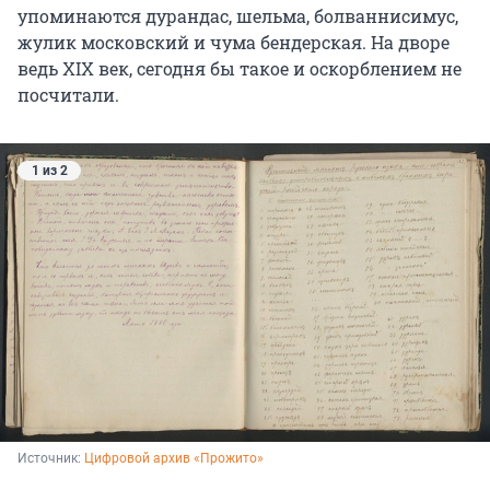
упоминаются дурандас, шельма, болваннисимус,
жулик московский и чума бендерская. На дворе
ведь XIX век, сегодня бы такое и оскорблением не
посчитали.
1 из 2
Источник: 
Цифровой архив «Прожито»