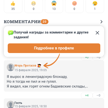
35
0
13
0
1
КОММЕНТАРИИ
20
Получай награды за комментарии и другие 
Гость
20 февраля 2025, 17:20
задания!
Знакомые артефакты. А почему чемодан вверх 
Подробнее в профиле
ногами?
+0
–0
Игорь Протасов
15 февраля 2025, 19:05
Я вырос в ленинградскую блокаду,

Но я тогда не пил и не гулял.

Я видел, как горят огнем Бадаевские склады,

В очередях за хлебушком стоял.

+4
–0
Граждане смелые!

А что ж тогда вы делали,

Гость
Когда наш город счет не вел смертям? -

15 февраля 2025, 18:50