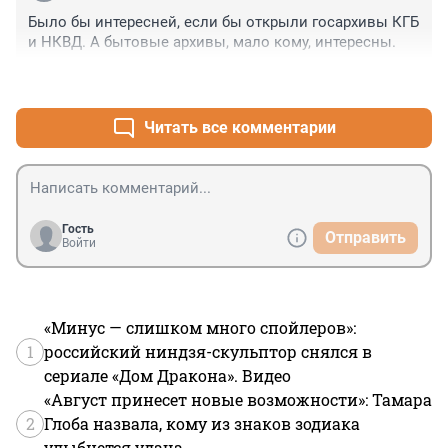
Ели хлеб с икоркою,

Было бы интересней, если бы открыли госархивы КГБ 
А я считал махоркою

и НКВД. А бытовые архивы, мало кому, интересны.
Окурок с-под платформы черт-те с чем напополам...

(С) Владимир Высоцкий
+0
–1
Читать все комментарии
Гость
Отправить
Войти
«Минус — слишком много спойлеров»:
1
российский ниндзя-скульптор снялся в
сериале «Дом Дракона». Видео
«Август принесет новые возможности»: Тамара
2
Глоба назвала, кому из знаков зодиака
улыбнется удача