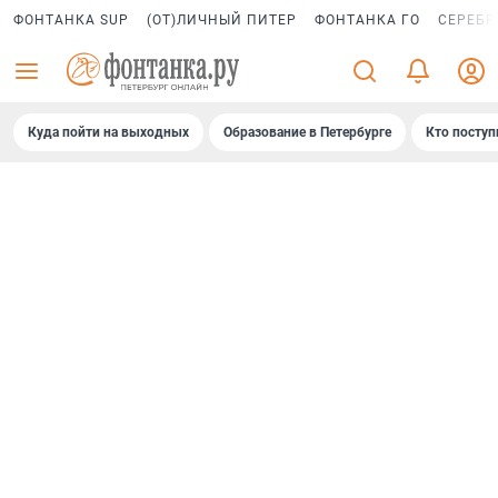
ФОНТАНКА SUP
(ОТ)ЛИЧНЫЙ ПИТЕР
ФОНТАНКА ГО
СЕРЕБР
Куда пойти на выходных
Образование в Петербурге
Кто поступ