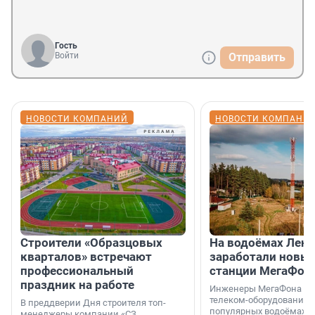
Гость
Войти
Отправить
НОВОСТИ КОМПАНИЙ
НОВОСТИ КОМПАНИ
Строители «Образцовых
На водоёмах Лен
кварталов» встречают
заработали новы
профессиональный
станции МегаФон
праздник на работе
Инженеры МегаФона ус
телеком-оборудование 
В преддверии Дня строителя топ-
популярных водоёмах
менеджеры компании «СЗ