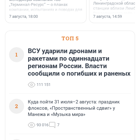
Ленинградской области
„Терминал-Ресурс“ — о планах
станции вблизи Лембол
компании, испытаниях и поводах для
Раздолинского озёр, а 
осторожного оптимизма.
7 августа, 18:00
7 августа, 14:59
недалеко от Большого Т
водопада.
ТОП 5
ВСУ ударили дронами и
1
ракетами по одиннадцати
регионам России. Власти
сообщили о погибших и раненых
111 151
Куда пойти 31 июля–2 августа: праздник
2
флоксов, «Пространственный сдвиг» у
Манежа и «Музыка мира»
93 016
7