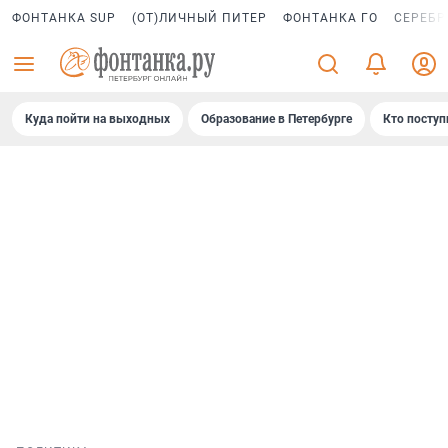
ФОНТАНКА SUP
(ОТ)ЛИЧНЫЙ ПИТЕР
ФОНТАНКА ГО
СЕРЕБР
Куда пойти на выходных
Образование в Петербурге
Кто поступ