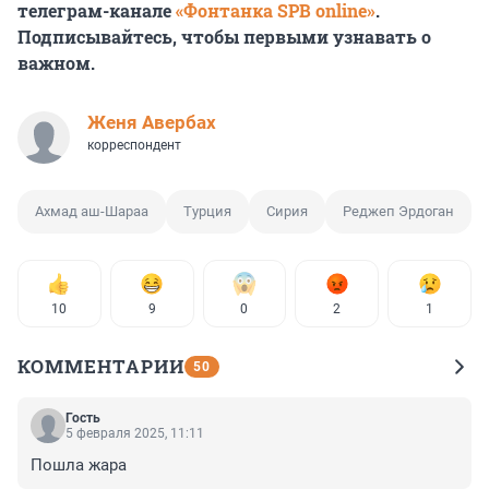
телеграм-канале
«Фонтанка SPB online»
.
Подписывайтесь, чтобы первыми узнавать о
важном.
Женя Авербах
корреспондент
Ахмад аш-Шараа
Турция
Сирия
Реджеп Эрдоган
10
9
0
2
1
КОММЕНТАРИИ
50
Гость
5 февраля 2025, 11:11
Пошла жара