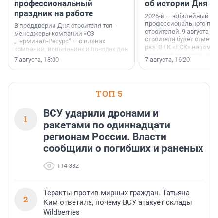
профессиональный
об истории Дня с
праздник на работе
2026-й — юбилейный го
профессионального пр
В преддверии Дня строителя топ-
строителей. 9 августа 2
менеджеры компании «СЗ
строителя будет отмечат
„Терминал-Ресурс“ — о планах
раз. В ГК «ПСК» напомни
компании, испытаниях и поводах для
появился праздник и к
осторожного оптимизма.
7 августа, 18:00
7 августа, 16:20
поменялась роль строит
ТОП 5
ВСУ ударили дронами и
1
ракетами по одиннадцати
регионам России. Власти
сообщили о погибших и раненых
114 332
Теракты против мирных граждан. Татьяна
2
Ким ответила, почему ВСУ атакует склады
Wildberries