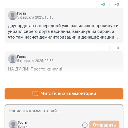
+0
–0
Гость
5 февраля 2025, 10:15
друг эрдоган в очередной уже раз изящно пpoкинул и 
унизил своего друга вacилича, выкинув из сирии. а 
что там насчет дeмилитаризации и дeнaцификации 
турции? наглости и сил хватит? )) а туpкам мало того, 
+1
–0
что apмян кошмарили, теперь и с куpдами тоже самое 
творят.
Гость
5 февраля 2025, 08:58
НА ДУ ЛИ! Просто кинули!
+0
–0
Читать все комментарии
Гость
Отправить
Войти