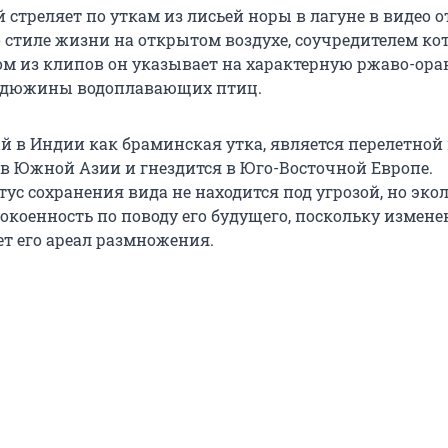
треляет по уткам из лисьей норы в лагуне в видео от
о стиле жизни на открытом воздухе, соучредителем ко
ном из клипов он указывает на характерную ржаво-ор
лудюжины водоплавающих птиц.
ый в Индии как браминская утка, является перелетной
 в Южной Азии и гнездится в Юго-Восточной Европе.
ус сохранения вида не находится под угрозой, но эко
окоенность по поводу его будущего, поскольку измене
т его ареал размножения.