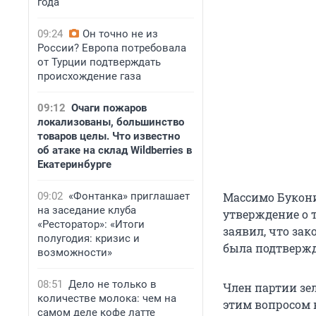
года
09:24
Он точно не из
России? Европа потребовала
от Турции подтверждать
происхождение газа
09:12
Очаги пожаров
локализованы, большинство
товаров целы. Что известно
об атаке на склад Wildberries в
Екатеринбурге
09:02
«Фонтанка» приглашает
Массимо Букони
на заседание клуба
утверждение о т
«Ресторатор»: «Итоги
заявил, что зак
полугодия: кризис и
была подтвержд
возможности»
08:51
Дело не только в
Член партии зе
количестве молока: чем на
этим вопросом 
самом деле кофе латте