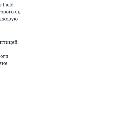
 Field
торого он
анжевую
 птицей,
логи
ние