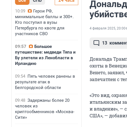
Все
СПБ
24 часа
Дональд
10:09
Герои РФ,
убийств
минимальные баллы и 300+.
Кто поступил в вузы
Петербурга по квоте для
4 февраля 2025, 20:00
участников СВО
13
коммен
09:57
Большое
путешествие: медведи Тяпа и
Бу улетели из Ленобласти в
Дональда Трамп
Ирландию
охоты в Венеци
Венето, заявил,
09:54
Пять человек ранены в
запечатлен с те
результате атак в
Белгородской области
«Это вид, охран
09:48
Задержаны более 20
итальянским за
человек из
и владение», — 
криптообменников «Москва-
США», — добавил
Сити»