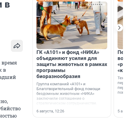
 в
ГК «А101» и фонд «НИКА»
Петер
объединяют усилия для
возвр
о время
защиты животных в рамках
«раскл
к в
программы
«книж
биоразнообразия
ладший
Технолог
перестае
Группа компаний «А101» и
переходи
Благотворительный фонд помощи
повседне
бездомным животным «НИКА»
заключили соглашение о
чно,
стратегическом сотрудничестве.
убийство
6 августа, 12:26
5 августа,
нностью