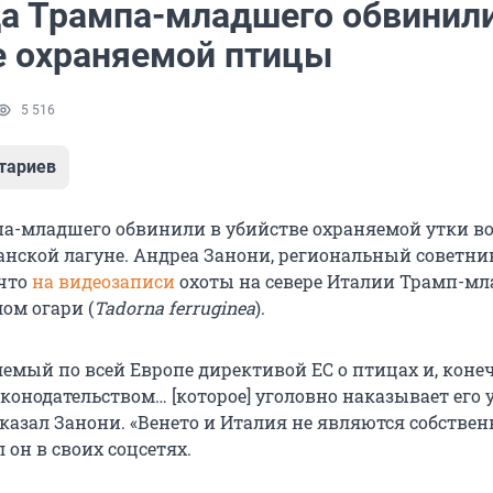
а Трампа-младшего обвинили
е охраняемой птицы
5 516
тариев
а-младшего обвинили в убийстве охраняемой утки в
анской лагуне. Андреа Занони, региональный советни
 что
на видеозаписи
охоты на севере Италии Трамп-м
лом огари (
Tadorna ferruginea
).
яемый по всей Европе директивой ЕС о птицах и, коне
конодательством… [которое] уголовно наказывает его 
сказал Занони. «Венето и Италия не являются собстве
 он в своих соцсетях.