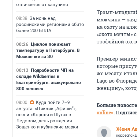
отличается от капучино
Трамп-младший 
08:38
За ночь над
мужчина — заяд
российскими регионами сбито
на охоту на аля
более 200 БПЛА
«охота мечты» 
трофейной охоте
08:26
Циклон понижает
температуру в Петербурге. В
Москве же за 30
Премьер-минис
которые присут
08:13
Подробности ЧП на
же месяце итал
складе Wildberries в
Lago во Флориде
Екатеринбурге: эвакуировано
женщину», кото
800 человек
08:00
Куда пойти 7–9
Больше новост
августа: «Пикник „Афиши“»,
online»
. Подпис
песни «Короля и Шута» в
Ледовом, день рождения
Зощенко и кубинские марки
Женя А
корреспонд