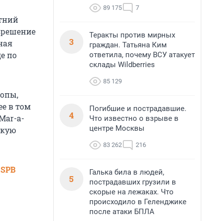
89 175
7
етний
зрешение
Теракты против мирных
3
ная
граждан. Татьяна Ким
е по
ответила, почему ВСУ атакует
склады Wildberries
85 129
опы,
е в том
Погибшие и пострадавшие.
4
Mar-a-
Что известно о взрыве в
центре Москвы
скую
83 262
216
 SPB
Галька била в людей,
5
пострадавших грузили в
скорые на лежаках. Что
происходило в Геленджике
после атаки БПЛА