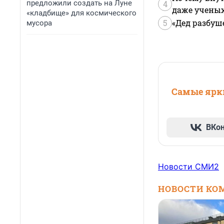
предложили создать на Луне
4
даже учены
«кладбище» для космического
5
«Дед разбуш
мусора
Самые ярки
ВКо
Новости СМИ2
НОВОСТИ КО