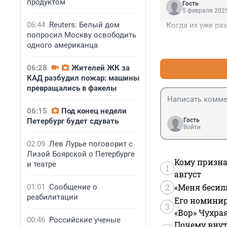
продуктом
Гость
5 февраля 2025
06:44
Reuters: Белый дом
Когда их уже раз
попросил Москву освободить
одного американца
06:28
Жителей ЖК за
КАД разбудил пожар: машины
превращались в факелы
06:15
Под конец недели
Петербург будет сдувать
Гость
Войти
02:09
Лев Лурье поговорит с
Лизой Боярской о Петербурге
Кому призна
и театре
1
август
2
«Меня бесил
01:01
Сообщение о
реабилитации
Его номинир
3
«Вор» Чухра
00:46
Российские ученые
Почему внут