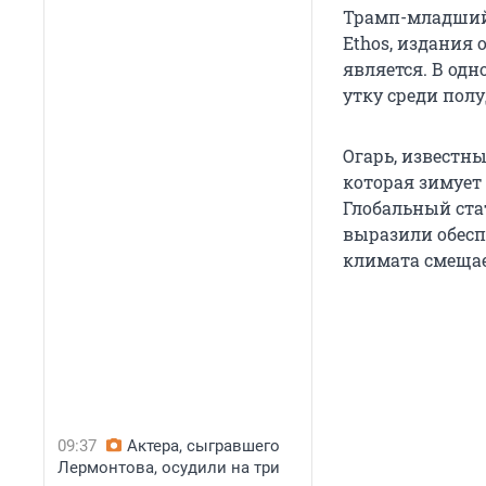
Трамп-младший с
Ethos, издания 
является. В од
утку среди по
Огарь, известн
которая зимует
Глобальный стат
выразили обесп
климата смещае
09:37
Актера, сыгравшего
Лермонтова, осудили на три