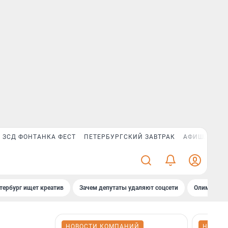
ЗСД ФОНТАНКА ФЕСТ
ПЕТЕРБУРГСКИЙ ЗАВТРАК
АФИША PLUS
тербург ищет креатив
Зачем депутаты удаляют соцсети
Олимпиадни
НОВОСТИ КОМПАНИЙ
НОВОС