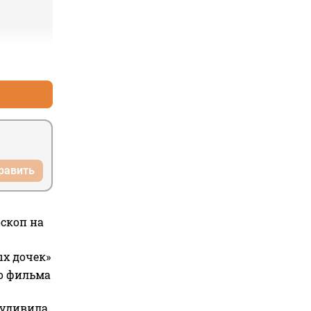
+0
–0
равить
оскоп на
ых дочек»
го фильма
 удивила