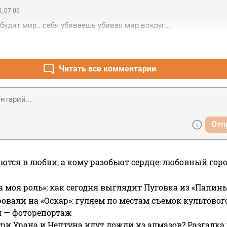
, 07:06
будит мир...себя убиваешь убивая мир вокруг...
Читать все комментарии
Отп
ются в любви, а кому разобьют сердце: любовный гор
а моя роль»: как сегодня выглядит Пуговка из «Папин
овали на «Оскар»: гуляем по местам съемок культово
я — фоторепортаж
ри Урана и Нептуна идут дожди из алмазов? Разгадка