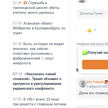
07:49
Стрельба в
таиландской школе: убиты
учителя, много раненых
Дональд Трамп
07:39
Атакован объект
Wildberries в Екатеринбурге, он
1
горит
07:28
Боль, которую не видят
Увидели опечатку? В
анализы: как сейчас
Получай на
помогают россиянам с
фибромиалгией — опыт
невролога
КОММЕНТАР
07:15
«Оказалась самой
сложной». Трамп объявил о
Кот Ученый
прогрессе в урегулировании
5 февраля 2025
украинского конфликта
Доня его помилу
07:03
В 100 г всего 23 ккал:
три рецепта с главным летним