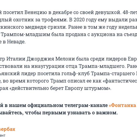
посетил Венецию в декабре со своей девушкой. 48-л
лый охотник за трофеями. В 2020 году ему выдали ра
скинского медведя-гризли. Ранее в том же году недель
с Трампом-младшим была продана с аукциона на съезд
 в Неваде.
тр Италии Джорджия Мелони была среди лидеров Евр
ствовали на инаугурации отца Трампа-младшего. Ране
ьянский лидер посетила гольф-клуб Трампа-старшего 
, во время которого Трамп описал ее как «фантастиче
рая «действительно берет Европу штурмом».
ей в нашем официальном телеграм-канале
«Фонтанка
ывайтесь, чтобы первыми узнавать о важном.
вербах
ент