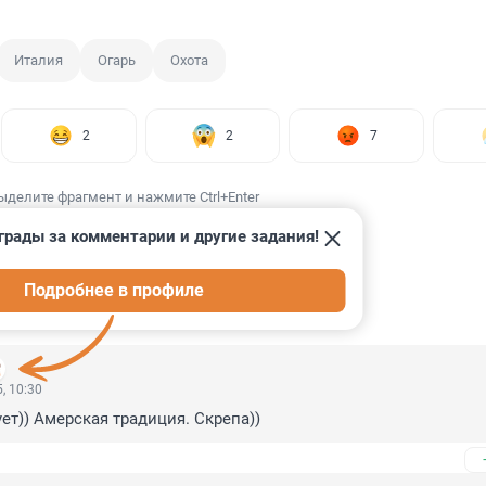
Италия
Огарь
Охота
2
2
7
ыделите фрагмент и нажмите Ctrl+Enter
грады за комментарии и другие задания!
Подробнее в профиле
ИИ
13
, 10:30
ет)) Амерская традиция. Скрепа))