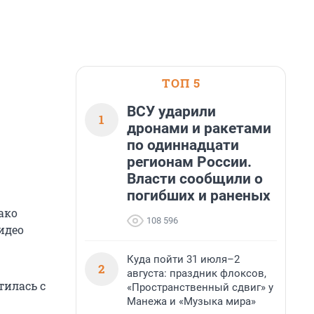
ТОП 5
ВСУ ударили
1
дронами и ракетами
по одиннадцати
регионам России.
Власти сообщили о
погибших и раненых
ако
108 596
идео
Куда пойти 31 июля–2
2
августа: праздник флоксов,
тилась с
«Пространственный сдвиг» у
Манежа и «Музыка мира»