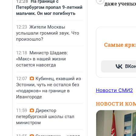
12:28
На границе с
даже учены
Петербургом пропал 9-летний
мальчик. Он мог погибнуть
12:23
Жители Москвы
услышали громкий звук. Что
произошло?
Самые ярки
12:18
Министр Шадаев:
«Макс» в нашей жизни
остается навсегда
ВКо
12:07
Кубинец, ехавший из
Эстонии, чуть не остался без
Новости СМИ2
«подарков» на границе в
Ивангороде
НОВОСТИ КО
11:59
Директор
петербургской школы стал
министром