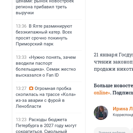
ценами: рынок новостроек
региона прибавил треть
выручки
13:36
В Ялте разминируют
безэкипажный катер. Всех
просят срочно покинуть
Приморский парк
21 января Госд
13:33
«Нужно понять, зачем
чтении законоп
вводили паспорт
продажи никот
болельщика». Семак жестко
высказался о Fan ID
Больше новост
13:27
Огромная пробка
online»
. Подпис
скопилась на трассе «Кола»
из-за аварии с фурой в
Ленобласти
Ирина 
Корреспонд
13:23
Расходы бюджета
Петербурга в 2027 году могут
сократиться. Смольный
Запрет вейпов