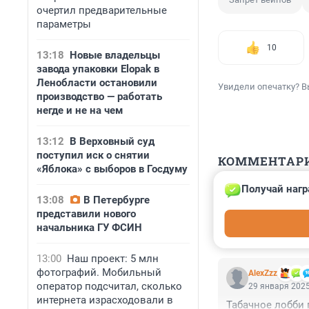
очертил предварительные
параметры
10
13:18
Новые владельцы
завода упаковки Elopak в
Ленобласти остановили
Увидели опечатку? В
производство — работать
негде и не на чем
13:12
В Верховный суд
поступил иск о снятии
КОММЕНТАР
«Яблока» с выборов в Госдуму
Получай нагр
Гость
13:08
В Петербурге
3 февраля 2025
представили нового
Так докатимся д
начальника ГУ ФСИН
13:00
Наш проект: 5 млн
фотографий. Мобильный
AlexZzz
оператор подсчитал, сколько
29 января 2025
интернета израсходовали в
Табачное лобби 