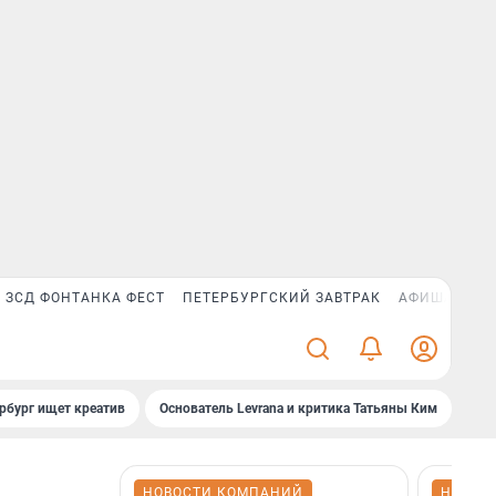
ЗСД ФОНТАНКА ФЕСТ
ПЕТЕРБУРГСКИЙ ЗАВТРАК
АФИША PLUS
рбург ищет креатив
Основатель Levrana и критика Татьяны Ким
Зач
НОВОСТИ КОМПАНИЙ
НОВОС