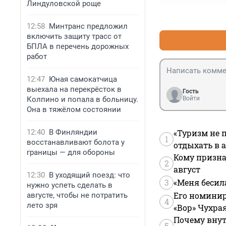
Линдуловской роще
12:58
Минтранс предложил
включить защиту трасс от
БПЛА в перечень дорожных
работ
12:47
Юная самокатчица
выехала на перекрёсток в
Гость
Колпино и попала в больницу.
Войти
Она в тяжёлом состоянии
12:40
В Финляндии
«Туризм не 
1
восстанавливают болота у
отдыхать в а
границы — для обороны
Кому призна
2
август
12:30
В уходящий поезд: что
3
«Меня бесил
нужно успеть сделать в
Его номинир
августе, чтобы не потратить
4
лето зря
«Вор» Чухра
Почему внут
5