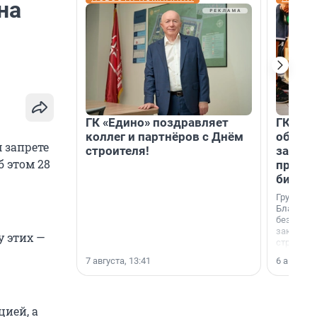
на
ГК «Едино» поздравляет
ГК «А1
коллег и партнёров с Днём
объеди
 запрете
строителя!
защит
б этом 28
прогр
биора
Группа к
Благотв
бездомн
заключил
у этих —
стратеги
7 августа, 13:41
6 августа,
ией, а