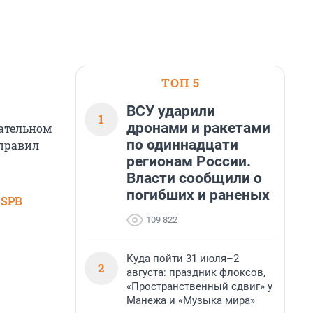
ТОП 5
ВСУ ударили
1
дронами и ракетами
чательном
по одиннадцати
 правил
регионам России.
Власти сообщили о
погибших и раненых
 SPB
109 822
Куда пойти 31 июля–2
2
августа: праздник флоксов,
«Пространственный сдвиг» у
Манежа и «Музыка мира»