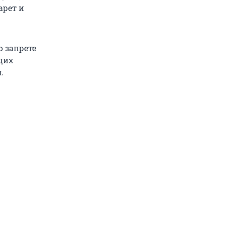
арет и
о запрете
ащих
.