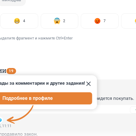
4
2
7
ыделите фрагмент и нажмите Ctrl+Enter
ИИ
19
ады за комментарии и другие задания!
, 18:39
Подробнее в профиле
о того что жижу доя вайпа по закладкам . придется покупать.
, 11:11
продавило закон.