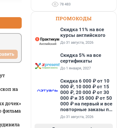
78 483
+1
–0
ПРОМОКОДЫ
Скидка 11% на все
курсы английского
До 31 августа, 2026
равить
Скидка 5% на все
сертификаты
До 1 января, 2027
ут
Скидка 6 000 ₽ от 10
000 ₽, 10 000 ₽ от 15
оскоп на
000 ₽, 20 000 ₽ от 30
000 ₽ и 35 000 ₽ от 50
ых дочек»
000 ₽ на первый и все
повторные заказы по
го фильма
промокоду НАБЕРИ
До 31 августа, 2026
 удивила