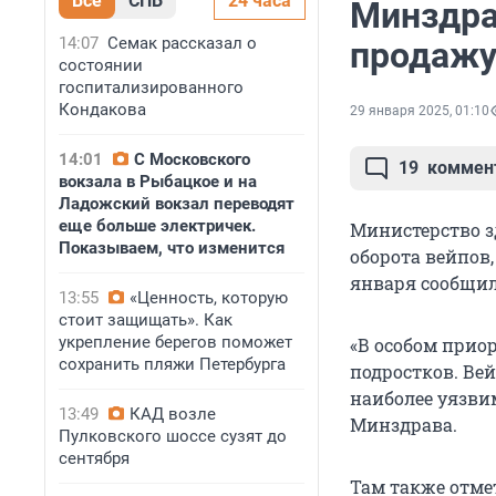
Все
СПБ
24 часа
Минздра
14:07
Семак рассказал о
продажу
состоянии
госпитализированного
Кондакова
29 января 2025, 01:10
14:01
С Московского
19
коммен
вокзала в Рыбацкое и на
Ладожский вокзал переводят
еще больше электричек.
Министерство з
Показываем, что изменится
оборота вейпов,
января сообщил
13:55
«Ценность, которую
стоит защищать». Как
укрепление берегов поможет
«В особом приор
сохранить пляжи Петербурга
подростков. Ве
наиболее уязви
13:49
КАД возле
Минздрава.
Пулковского шоссе сузят до
сентября
Там также отме