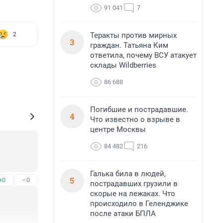
91 041
7
Теракты против мирных
2
3
граждан. Татьяна Ким
ответила, почему ВСУ атакует
склады Wildberries
86 688
Погибшие и пострадавшие.
4
Что известно о взрыве в
центре Москвы
84 482
216
Галька била в людей,
5
+0
–0
пострадавших грузили в
скорые на лежаках. Что
происходило в Геленджике
после атаки БПЛА