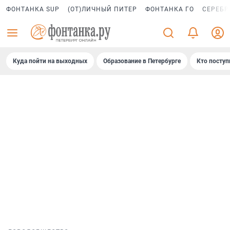
ФОНТАНКА SUP
(ОТ)ЛИЧНЫЙ ПИТЕР
ФОНТАНКА ГО
СЕРЕБР
Куда пойти на выходных
Образование в Петербурге
Кто поступ