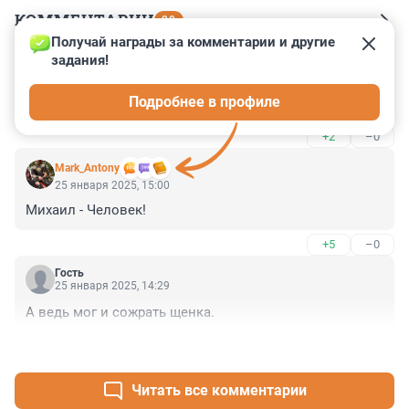
КОММЕНТАРИИ
20
Получай награды за комментарии и другие 
задания!
Гость
30 января 2025, 08:13
Подробнее в профиле
Михаил,спасибо Вам огромное за щенка!
+2
–0
Mark_Antony
25 января 2025, 15:00
Михаил - Человек!
+5
–0
Гость
25 января 2025, 14:29
А ведь мог и сожрать щенка.
+0
–4
Читать все комментарии