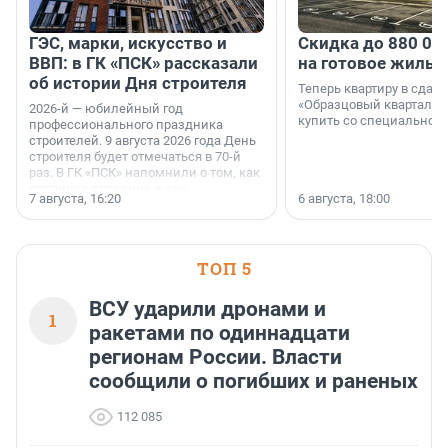
ГЭС, марки, искусство и
Скидка до 880 00
ВВП: в ГК «ПСК» рассказали
на готовое жильё
об истории Дня строителя
Теперь квартиру в сда
«Образцовый квартал 1
2026-й — юбилейный год
купить со специальной 
профессионального праздника
строителей. 9 августа 2026 года День
строителя будет отмечаться в 70-й
раз. В ГК «ПСК» напомнили о том, как
появился праздник и как
7 августа, 16:20
6 августа, 18:00
поменялась роль строительства.
ТОП 5
ВСУ ударили дронами и
1
ракетами по одиннадцати
регионам России. Власти
сообщили о погибших и раненых
112 085