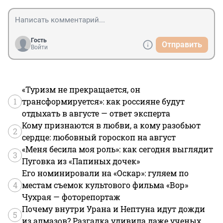
Гость
Отправить
Войти
«Туризм не прекращается, он
1
трансформируется»: как россияне будут
отдыхать в августе — ответ эксперта
Кому признаются в любви, а кому разобьют
2
сердце: любовный гороскоп на август
«Меня бесила моя роль»: как сегодня выглядит
3
Пуговка из «Папиных дочек»
Его номинировали на «Оскар»: гуляем по
4
местам съемок культового фильма «Вор»
Чухрая — фоторепортаж
Почему внутри Урана и Нептуна идут дожди
5
из алмазов? Разгадка удивила даже ученых