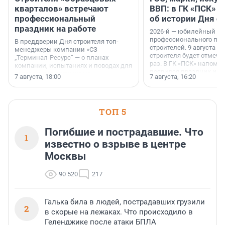
кварталов» встречают
ВВП: в ГК «ПСК» р
профессиональный
об истории Дня с
праздник на работе
2026-й — юбилейный го
профессионального пр
В преддверии Дня строителя топ-
строителей. 9 августа 2
менеджеры компании «СЗ
строителя будет отмечат
„Терминал-Ресурс“ — о планах
раз. В ГК «ПСК» напомни
компании, испытаниях и поводах для
появился праздник и к
осторожного оптимизма.
7 августа, 18:00
7 августа, 16:20
поменялась роль строит
ТОП 5
Погибшие и пострадавшие. Что
1
известно о взрыве в центре
Москвы
90 520
217
Галька била в людей, пострадавших грузили
2
в скорые на лежаках. Что происходило в
Геленджике после атаки БПЛА