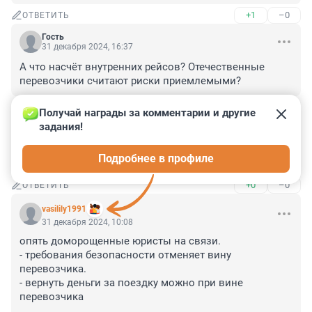
+1
–0
ОТВЕТИТЬ
Гость
31 декабря 2024, 16:37
А что насчёт внутренних рейсов? Отечественные 
перевозчики считают риски приемлемыми?
+0
–0
ОТВЕТИТЬ
Получай награды за комментарии и другие 
задания!
Гость
31 декабря 2024, 11:12
Подробнее в профиле
А что случилось ?
+0
–0
ОТВЕТИТЬ
vasilily1991
31 декабря 2024, 10:08
опять доморощенные юристы на связи.

- требования безопасности отменяет вину 
перевозчика.

- вернуть деньги за поездку можно при вине 
перевозчика 
