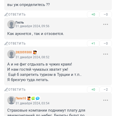
вы уж определитесь ??
+0
–0
ОТВЕТИТЬ
Гость
31 декабря 2024, 09:56
Как аукнется , так и отзовется.
+1
–0
ОТВЕТИТЬ
282059300
31 декабря 2024, 08:52
А и не фиг отдыхать в чужих краях!

И нам гостей чумазых хватит уж!

 Ещё б запретить туризм в Турции и т.п..

Я брезгую туда летать.
+0
–2
ОТВЕТИТЬ
Пеле10
31 декабря 2024, 03:54
Страховые компании поднимут плату для 
авиакомпаний до небес. Билеты будут по 