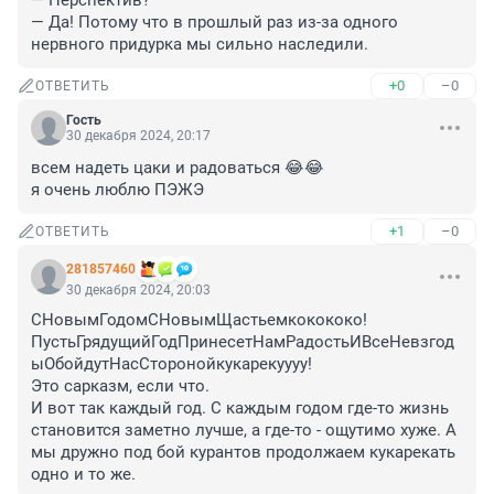
— Перспектив?

— Да! Потому что в прошлый раз из-за одного 
нервного придурка мы сильно наследили.
+0
–0
ОТВЕТИТЬ
Гость
30 декабря 2024, 20:17
всем надеть цаки и радоваться 😂😂

я очень люблю ПЭЖЭ
+1
–0
ОТВЕТИТЬ
281857460
30 декабря 2024, 20:03
СНовымГодомСНовымЩастьемкокококо! 
ПустьГрядущийГодПринесетНамРадостьИВсеНевзгод
ыОбойдутНасСторонойкукарекуууу!

Это сарказм, если что.

И вот так каждый год. С каждым годом где-то жизнь 
становится заметно лучше, а где-то - ощутимо хуже. А 
мы дружно под бой курантов продолжаем кукарекать 
одно и то же.