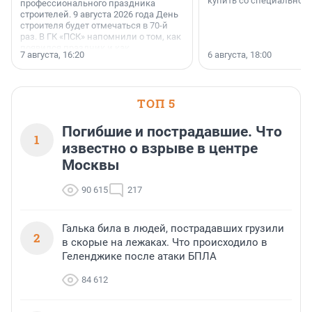
купить со специальной 
профессионального праздника
строителей. 9 августа 2026 года День
строителя будет отмечаться в 70-й
раз. В ГК «ПСК» напомнили о том, как
появился праздник и как
7 августа, 16:20
6 августа, 18:00
поменялась роль строительства.
ТОП 5
Погибшие и пострадавшие. Что
1
известно о взрыве в центре
Москвы
90 615
217
Галька била в людей, пострадавших грузили
2
в скорые на лежаках. Что происходило в
Геленджике после атаки БПЛА
84 612