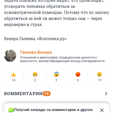
задача близких, которые видят, что происходит,
уговорить человека обратиться за
психиатрической помощью. Потому что по закону
обратиться за ней он может только сам — через
недоверие и страх.
Венера Галеева, «Фонтанка.ру»
Галеева Венера
Отношения и демография, традиционные ценности и
реальность, жизнеутверждающий абсурд повседневности
14
2
2
3
12
КОММЕНТАРИИ
18
Гость
22 декабря 2024, 12:47
Получай награды за комментарии и другие 