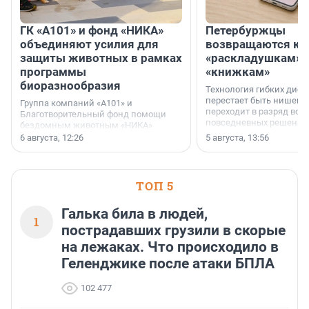
ГК «А101» и фонд «НИКА»
Петербуржцы
объединяют усилия для
возвращаются к
защиты животных в рамках
«раскладушкам» 
программы
«книжкам»
биоразнообразия
Технология гибких дисп
перестает быть нишевы
Группа компаний «А101» и
переходит в разряд вос
Благотворительный фонд помощи
повседневных решений
бездомным животным «НИКА»
заключили соглашение о
6 августа, 12:26
5 августа, 13:56
стратегическом сотрудничестве.
ТОП 5
Галька била в людей,
1
пострадавших грузили в скорые
на лежаках. Что происходило в
Геленджике после атаки БПЛА
102 477