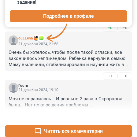
задания!
Послеродовая депрессия - страшная болезнь. У мамы 
могут появиться суицидальные наклонности. 
Подробнее в профиле
осуждать таких женщин нельзя, им нужна 
медицинская помощь, иногда - в стационаре.
+0
–0
oLLLena
21 декабря 2024, 21:58
Очень бы хотелось, чтобы после такой огласки, все 
закончилось хеппи-эндом. Ребенка вернули в семью. 
Маму вылечили, стабилизировали и научили жить в 
согласии с собой и обращаться своевременно за 
+1
–0
психологической помощью. Уголовное дело закрыли. 
Муж стал более внимательным и понял, что болезнь 
Гость
это не только температура, бывают и 
21 декабря 2024, 19:10
психологические расстройства, и это гораздо 
Моя не справилась... И реально 2 раза в Скрорцова 
серьезнее, чем температура или перелом.
была... Нет пока решения проблемы...
+1
–0
Читать все комментарии