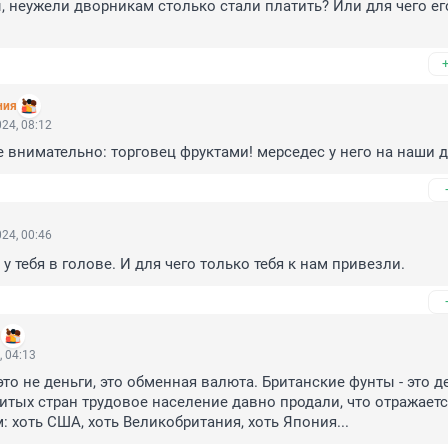
, неужели дворникам столько стали платить? Или для чего его
ния
24, 08:12
е внимательно: торговец фруктами! мерседес у него на наши 
24, 00:46
у тебя в голове. И для чего только тебя к нам привезли.
d
, 04:13
о не деньги, это обменная валюта. Британские фунты - это де
итых стран трудовое население давно продали, что отражаетс
 хоть США, хоть Великобритания, хоть Япония...