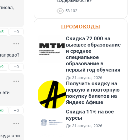
«Одержимость»
исал, 
58 102
ПРОМОКОДЫ
+5
–0
Скидка 72 000 на
высшее образование
и среднее
направо?
специальное
образование в
+9
–0
первый год обучения
До 31 августа, 2026
Получить скидку на
первую и повторную
 эти 
покупку билетов на
Яндекс Афише
+0
–0
Скидка 11% на все
курсы
До 31 августа, 2026
куда они 