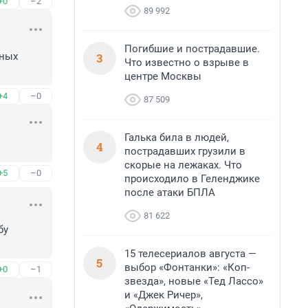
+0
–2
89 992
Погибшие и пострадавшие.
3
ных 
Что известно о взрыве в
центре Москвы
+4
–0
87 509
Галька била в людей,
4
пострадавших грузили в
скорые на лежаках. Что
+5
–0
происходило в Геленджике
после атаки БПЛА
81 622
у 
15 телесериалов августа —
5
выбор «Фонтанки»: «Коп-
+0
–1
звезда», новые «Тед Лассо»
и «Джек Ричер»,