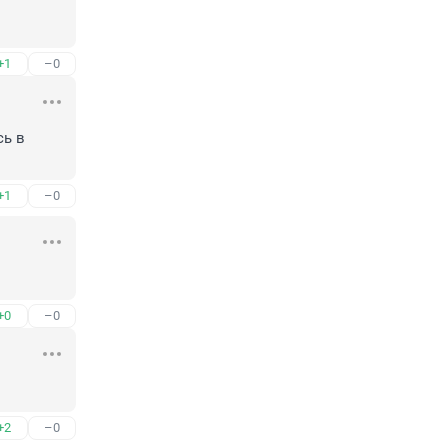
+1
–0
ь в 
+1
–0
+0
–0
+2
–0