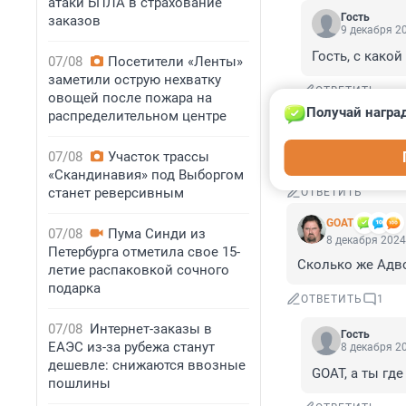
атаки БПЛА в страхование
Гость
заказов
9 декабря 20
Гость, с како
07/08
Посетители «Ленты»
заметили острую нехватку
ОТВЕТИТЬ
овощей после пожара на
Получай награ
распределительном центре
Гость
8 декабря 2024
07/08
Участок трассы
молодцы следст
«Скандинавия» под Выборгом
станет реверсивным
ОТВЕТИТЬ
GOAT
07/08
Пума Синди из
8 декабря 2024
Петербурга отметила свое 15-
Сколько же Адво
летие распаковкой сочного
подарка
ОТВЕТИТЬ
1
07/08
Интернет-заказы в
Гость
ЕАЭС из-за рубежа станут
8 декабря 20
дешевле: снижаются ввозные
GOAT, а ты гд
пошлины