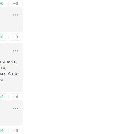
+0
–0
+0
–3
тарик с 
о, 
х. А по-
ы 
+2
–6
+4
–0