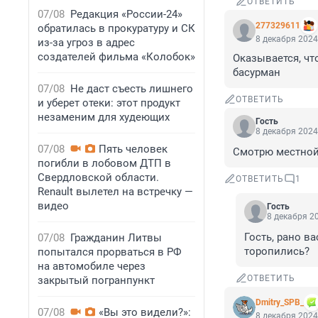
ОТВЕТИТЬ
07/08
Редакция «России-24»
277329611
обратилась в прокуратуру и СК
8 декабря 2024
из-за угроз в адрес
создателей фильма «Колобок»
Оказывается, чт
басурман
07/08
Не даст съесть лишнего
ОТВЕТИТЬ
и уберет отеки: этот продукт
незаменим для худеющих
Гость
8 декабря 2024
07/08
Пять человек
Смотрю местной
погибли в лобовом ДТП в
Свердловской области.
ОТВЕТИТЬ
1
Renault вылетел на встречку —
видео
Гость
8 декабря 20
Гость, рано в
07/08
Гражданин Литвы
торопились?
попытался прорваться в РФ
на автомобиле через
ОТВЕТИТЬ
закрытый погранпункт
Dmitry_SPB_
07/08
«Вы это видели?»:
8 декабря 2024