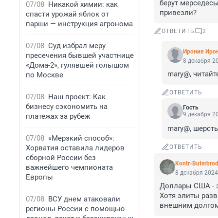
берут мерседесы
07/08
Никакой химии: как
привезли?
спасти урожай яблок от
парши — инструкция агронома
ОТВЕТИТЬ
2
07/08
Суд избрал меру
Ирония Иро
пресечения бывшей участнице
8 декабря 20
«Дома-2», гулявшей голышом
mary@, читайт
по Москве
ОТВЕТИТЬ
07/08
Наш проект: Как
бизнесу сэкономить на
Гость
9 декабря 20
платежах за рубеж
mary@, шерсть 
07/08
«Мерзкий способ»:
Хорватия оставила лидеров
ОТВЕТИТЬ
сборной России без
Kontr-Buterbro
важнейшего чемпионата
8 декабря 2024
Европы
Доллары США - эт
Хотя элиты разв
07/08
ВСУ днем атаковали
внешним долгом:
регионы России с помощью