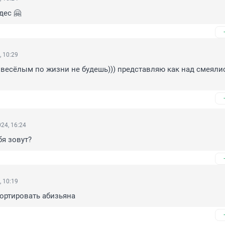
дес 🤗
, 10:29
весёлым по жизни не будешь))) представляю как над смеялис
24, 16:24
ебя зовут?
, 10:19
ортировать абизьяна