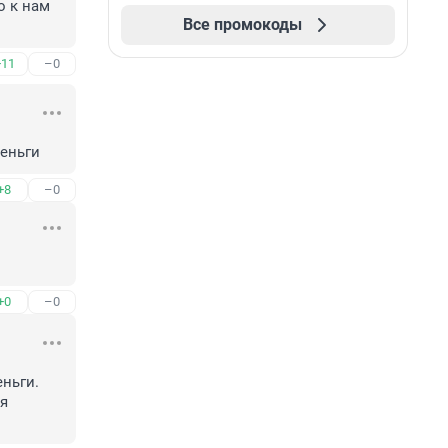
 к нам 
Все промокоды
+11
–0
деньги
+8
–0
+0
–0
ньги. 
я 