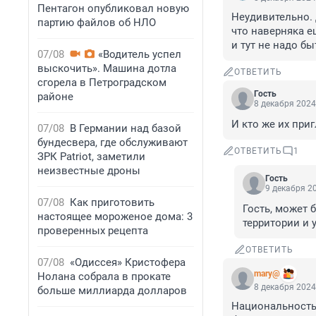
Пентагон опубликовал новую
Неудивительно. 
партию файлов об НЛО
что наверняка е
и тут не надо б
07/08
«Водитель успел
выскочить». Машина дотла
ОТВЕТИТЬ
сгорела в Петроградском
Гость
районе
8 декабря 2024
И кто же их при
07/08
В Германии над базой
бундесвера, где обслуживают
ОТВЕТИТЬ
1
ЗРК Patriot, заметили
неизвестные дроны
Гость
9 декабря 20
07/08
Как приготовить
Гость, может 
настоящее мороженое дома: 3
территории и
проверенных рецепта
ОТВЕТИТЬ
07/08
«Одиссея» Кристофера
mary@
Нолана собрала в прокате
8 декабря 2024
больше миллиарда долларов
Национальность ж