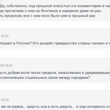
Да, собственно, под прошлой новостью я в комментарии и нап
ще прочитаем о нем на Фонтанке и наверное даже не раз.. 

ыть пророком, все с ним ясно было уже в прошлый раз
, 07:01
глашает в Россию? Кто раздаёт гражданство страны налево и 
24, 00:47
быть добрая воля твоих предков, захвативших и удерживавших
 установивших социальные связи между народами?
, 05:52
е не важна... шерсть она и есть шерсть... и еще интересно от