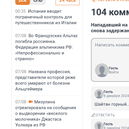
Все
СПБ
24 часа
ПЕРЕЙТИ К ПУ
104 ком
00:35
Испания вводит
пограничный контроль для
путешественников из Италии
Нападавший на 
снова задержа
07/08
Во Французских Альпах
погибла россиянка.
Федерация альпинизма РФ:
«Непрофессионально и
странно»
Гость
07/08
Названа профессия,
Войти
представители которой реже
всего умирают от болезни
Альцгеймера
Гость
8 декабря 2024
07/08
Мизулина
Шайтан горный..
отреагировала на сообщения
о выдворении «веселого
ОТВЕТИТЬ
молочника» Джастаса
Гость
Уолкера из РФ
8 декабря 2024