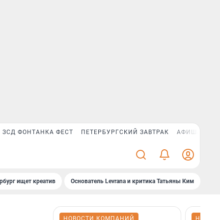
ЗСД ФОНТАНКА ФЕСТ
ПЕТЕРБУРГСКИЙ ЗАВТРАК
АФИША PLUS
рбург ищет креатив
Основатель Levrana и критика Татьяны Ким
Зач
НОВОСТИ КОМПАНИЙ
НОВОС