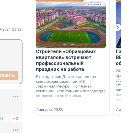
я 2024, 23:32
Строители «Образцовых
ГЭС, м
кварталов» встречают
ВВП: в
профессиональный
об ист
праздник на работе
2026-й —
равить
професси
В преддверии Дня строителя топ-
строителе
менеджеры компании «СЗ
строителя
„Терминал-Ресурс“ — о планах
раз. В ГК
компании, испытаниях и поводах для
появился
осторожного оптимизма.
поменяла
7 августа, 18:00
7 августа,
+1
–0