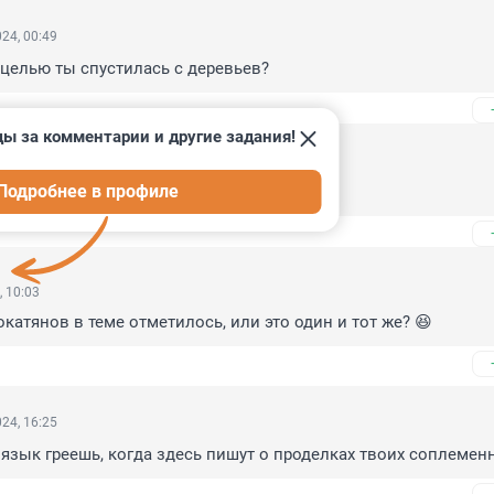
24, 00:49
й целью ты спустилась с деревьев?
ды за комментарии и другие задания!
, 10:15
Подробнее в профиле
венный комитет и Бастрыкин умница
, 10:03
катянов в теме отметилось, или это один и тот же? 😆
24, 16:25
е язык греешь, когда здесь пишут о проделках твоих соплемен