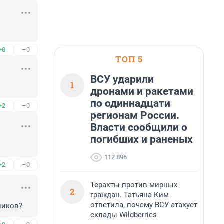
+0
–0
ТОП 5
ВСУ ударили
1
дронами и ракетами
по одиннадцати
+2
–0
регионам России.
Власти сообщили о
погибших и раненых
112 896
+2
–0
Теракты против мирных
2
граждан. Татьяна Ким
ответила, почему ВСУ атакует
ников?
склады Wildberries