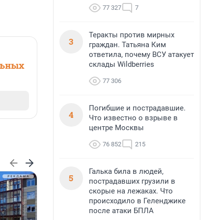
77 327
7
Теракты против мирных
3
граждан. Татьяна Ким
ответила, почему ВСУ атакует
льных
склады Wildberries
77 306
Погибшие и пострадавшие.
4
Что известно о взрыве в
центре Москвы
76 852
215
Галька била в людей,
5
пострадавших грузили в
скорые на лежаках. Что
происходило в Геленджике
после атаки БПЛА