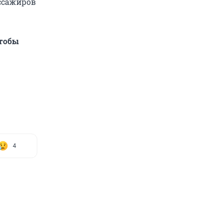
ассажиров
тобы
4