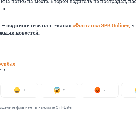
ина погиб на месте. Второй водитель не пострадал, п
ыло.
6 — подпишитесь на тг-канал
«Фонтанка SPB Online»,
ч
ажных новостей.
вербах
ент
1
2
2
ыделите фрагмент и нажмите Ctrl+Enter