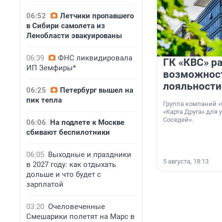
06:52
Летчики пропавшего
в Сибири самолета из
Ленобласти эвакуированы
06:39
ФНС ликвидировала
ГК «КВС» р
ИП Земфиры*
возможнос
лояльности
06:25
Петербург вышел на
пик тепла
Группа компаний «
«Карта Друга» для 
Соседей».
06:06
На подлете к Москве
сбивают беспилотники
06:05
Выходные и праздники
5 августа, 18:13
в 2027 году: как отдыхать
дольше и что будет с
зарплатой
03:20
Очеловеченные
Смешарики полетят на Марс в