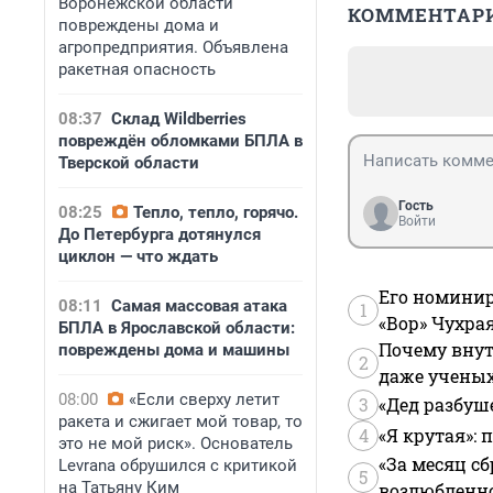
Воронежской области
КОММЕНТАР
повреждены дома и
агропредприятия. Объявлена
ракетная опасность
08:37
Склад Wildberries
повреждён обломками БПЛА в
Тверской области
Гость
08:25
Тепло, тепло, горячо.
Войти
До Петербурга дотянулся
циклон — что ждать
Его номинир
08:11
Самая массовая атака
1
«Вор» Чухра
БПЛА в Ярославской области:
Почему внут
повреждены дома и машины
2
даже учены
08:00
«Если сверху летит
3
«Дед разбуш
ракета и сжигает мой товар, то
4
«Я крутая»:
это не мой риск». Основатель
«За месяц сб
Levrana обрушился с критикой
5
на Татьяну Ким
возлюбленной