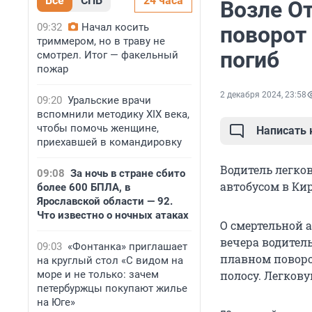
Все
СПБ
24 часа
Возле От
09:32
Начал косить
поворот 
триммером, но в траву не
погиб
смотрел. Итог — факельный
пожар
2 декабря 2024, 23:58
09:20
Уральские врачи
вспомнили методику XIX века,
чтобы помочь женщине,
Написать
приехавшей в командировку
Водитель легко
09:08
За ночь в стране сбито
автобусом в Кир
более 600 БПЛА, в
Ярославской области — 92.
Что известно о ночных атаках
О смертельной 
вечера водитель
09:03
«Фонтанка» приглашает
плавном поворо
на круглый стол «С видом на
море и не только: зачем
полосу. Легкову
петербуржцы покупают жилье
на Юге»