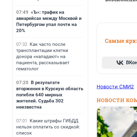
07:49
«Ъ»: трафик на
авиарейсах между Москвой и
Петербургом упал почти на
20%
Самые ярки
07:32
Как часто после
трансплантации клетки
донора «нападают» на
ВКо
пациента, рассказывает
гематолог
07:20
В результате
Новости СМИ2
вторжения в Курскую область
погибли 640 мирных
НОВОСТИ КО
жителей. Судьба 302
неизвестна
07:01
Какие штрафы ГИБДД
нельзя оплатить со скидкой:
список