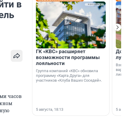
йти в
ель
ГК «КВС» расширяет
Дом ил
возможности программы
лучше 
лояльности
Взвешива
варианто
Группа компаний «КВС» обновила
лишнего 
программу «Карта Друга» для
участников «Клуба Ваших Соседей».
ьми часов
яжном
5 августа, 18:13
5 августа,
чную