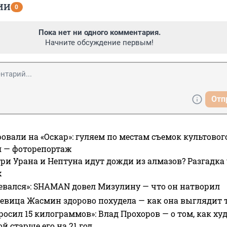
ИИ
0
Пока нет ни одного комментария.
Начните обсуждение первым!
Отп
овали на «Оскар»: гуляем по местам съемок культово
я — фоторепортаж
ри Урана и Нептуна идут дожди из алмазов? Разгадка
х
евался»: SHAMAN довел Мизулину — что он натворил
 певица Жасмин здорово похудела — как она выглядит 
росил 15 килограммов»: Влад Прохоров — о том, как худе
 старше его на 21 год