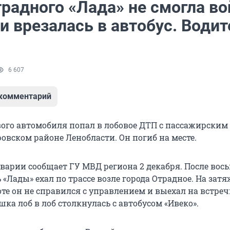
радного «Лада» не смогла во
и врезалась в автобус. Водит
6 607
 комментарий
вого автомобиля попал в лобовое ДТП с пассажирским
овском районе Ленобласти. Он погиб на месте.
аварии сообщает ГУ МВД региона 2 декабря. После вос
 «Лады» ехал по трассе возле города Отрадное. На зат
те он не справился с управлением и выехал на встре
шка лоб в лоб столкнулась с автобусом «Ивеко».