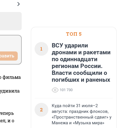
ТОП 5
ВСУ ударили
1
дронами и ракетами
равить
по одиннадцати
регионам России.
Власти сообщили о
го фильма
погибших и раненых
101 730
 удивила
Куда пойти 31 июля–2
2
августа: праздник флоксов,
теперь
«Пространственный сдвиг» у
л, и о
Манежа и «Музыка мира»