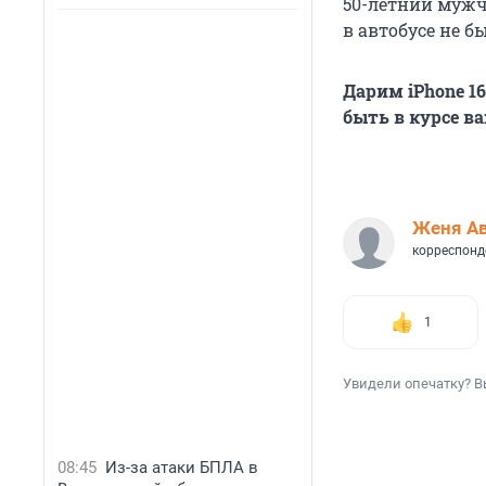
50-летний мужч
в автобусе не б
Дарим iPhone 1
быть в курсе в
Женя А
корреспонд
1
Увидели опечатку? В
08:45
Из-за атаки БПЛА в