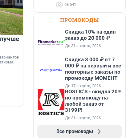
68 541
ПРОМОКОДЫ
Скидка 10% на один
заказ до 20 000 ₽
 лучше
Группа Аквилон на 20%
увеличила объём текущего
До 31 августа, 2026
строительства в
вариантов
Скидка 3 000 ₽ от 7
Ленинградской области
атизма.
000 ₽ на первый и все
повторные заказы по
Группа Аквилон входит в ТОП-5 рейтинга
независимого портала «Единый ресурс
промокоду МОМЕНТ
застройщиков» по объёму текущего
«
До 17 августа, 2026
строительства в Ленинградской области. В
я
ROSTIC'S - скидка 20%
настоящее время компания реализует в
с
регионе 185 429 кв. метров жилья, что на 20%
по промокоду на
5 августа, 17:12
5
больше, чем в 1 квартале 2026 года.
любой заказ от
3199₽!
До 31 августа, 2026
Все промокоды