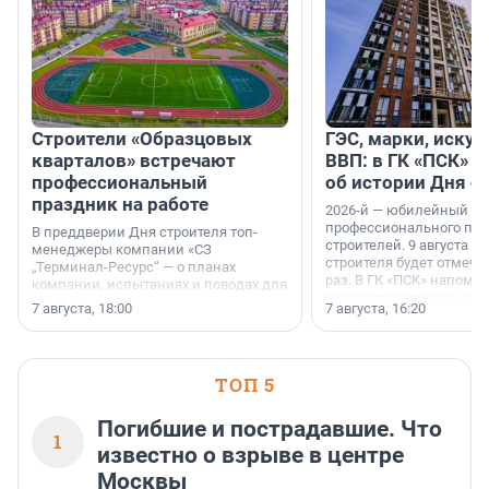
Строители «Образцовых
ГЭС, марки, искус
кварталов» встречают
ВВП: в ГК «ПСК» р
профессиональный
об истории Дня с
праздник на работе
2026-й — юбилейный го
профессионального пр
В преддверии Дня строителя топ-
строителей. 9 августа 2
менеджеры компании «СЗ
строителя будет отмечат
„Терминал-Ресурс“ — о планах
раз. В ГК «ПСК» напомни
компании, испытаниях и поводах для
появился праздник и к
осторожного оптимизма.
7 августа, 18:00
7 августа, 16:20
поменялась роль строит
ТОП 5
Погибшие и пострадавшие. Что
1
известно о взрыве в центре
Москвы