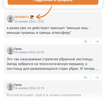
КОММЕНТАРИИ
26
282408812
25 ноября 2024, 15:02
а разве уже не действует принцип "меньше ешь - 
меньше пукаешь и греешь атмосферу"
+0
–0
Гость
24 ноября 2024, 22:56
Это так называемая стратегия убранной лестницы. 
Запад забрался на технологическую вершину, а 
лестницу для развивающихся стран убрал. И теперь 
отделывается подачками, а на деле просто боится 
+0
–3
конкуренции и потерять свой райский сад.
Гость
24 ноября 2024, 22:15
Россия возьмёт, ещё и в ножки поклонится.
+3
–0