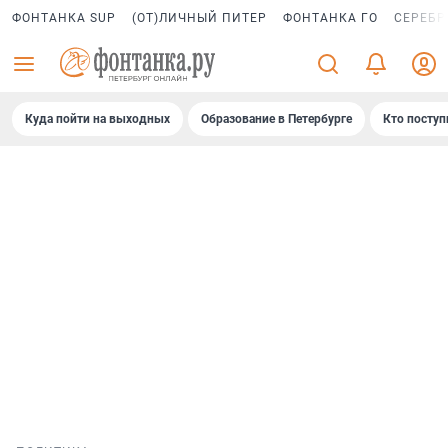
ФОНТАНКА SUP
(ОТ)ЛИЧНЫЙ ПИТЕР
ФОНТАНКА ГО
СЕРЕБР
Куда пойти на выходных
Образование в Петербурге
Кто поступ