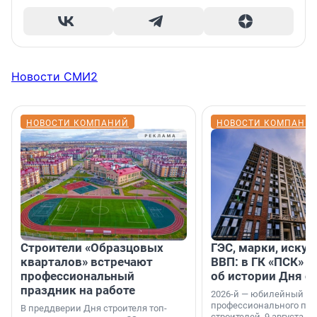
Новости СМИ2
НОВОСТИ КОМПАНИЙ
НОВОСТИ КОМПАНИ
Строители «Образцовых
ГЭС, марки, искус
кварталов» встречают
ВВП: в ГК «ПСК» р
профессиональный
об истории Дня с
праздник на работе
2026-й — юбилейный го
профессионального пр
В преддверии Дня строителя топ-
строителей. 9 августа 2