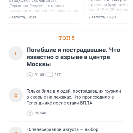
менеджеры компании «СЗ
строителя будет отмечат
„Терминал-Ресурс“ — о планах
раз. В ГК «ПСК» напомни
компании, испытаниях и поводах для
появился праздник и к
осторожного оптимизма.
7 августа, 18:00
7 августа, 16:20
поменялась роль строит
ТОП 5
Погибшие и пострадавшие. Что
1
известно о взрыве в центре
Москвы
91 681
217
Галька била в людей, пострадавших грузили
2
в скорые на лежаках. Что происходило в
Геленджике после атаки БПЛА
85 640
15 телесериалов августа — выбор