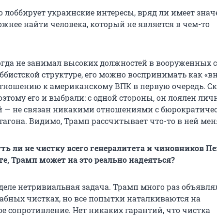
о лоббирует украинские интересы, вряд ли имеет знач
ожнее найти человека, который не является в чем-то
огда не занимал высоких должностей в вооруженных 
оббистской структуре, его можно воспринимать как «в
отношению к американскому ВПК в первую очередь. Ск
оэтому его и выбрали: с одной стороны, он лоялен лич
ой — не связан никакими отношениями с бюрократиче
тагона. Видимо, Трамп рассчитывает что-то в ней мен
уть ли не чистку всего генералитета и чиновников П
те, Трамп может на это реально надеяться?
 деле нетривиальная задача. Трамп много раз объявля
абных чистках, но все попытки наталкиваются на
е сопротивление. Нет никаких гарантий, что чистка