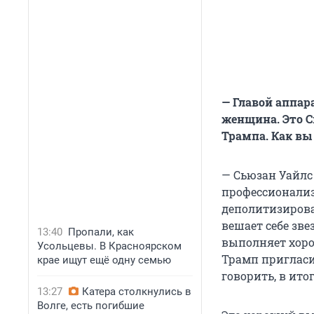
— Главой аппар
женщина. Это С
Трампа. Как вы
— Сьюзан Уайлс
профессионализ
деполитизирова
вешает себе зве
13:40
Пропали, как
выполняет хоро
Усольцевы. В Красноярском
Трамп пригласил
крае ищут ещё одну семью
говорить, в ито
13:27
Катера столкнулись в
Волге, есть погибшие