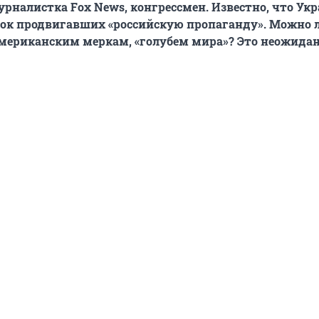
рналистка Fox News, конгрессмен. Известно, что Ук
исок продвигавших «российскую пропаганду». Можно 
 американским меркам, «голубем мира»? Это неожид