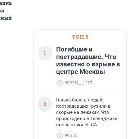
раина
ли
анный
ТОП 5
Погибшие и
1
пострадавшие. Что
известно о взрыве в
центре Москвы
92 385
217
Галька била в людей,
2
пострадавших грузили в
скорые на лежаках. Что
происходило в Геленджике
после атаки БПЛА
86 252