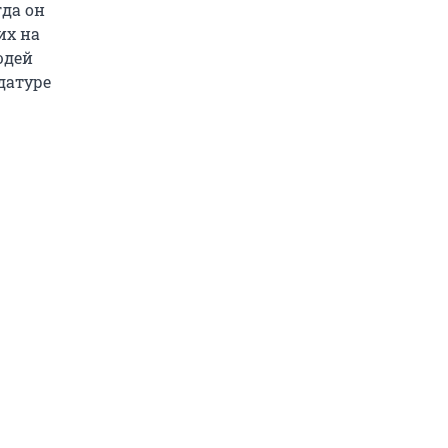
гда он
их на
юдей
датуре