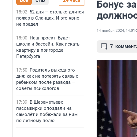
Все
СПБ
24 часа
Бонус за
18:02
52 дня — столько длится
должнос
пожар в Сланцах. И это явно
не предел
14 ноября 2024, 14:01
18:00
Наш проект: Будет
школа и бассейн. Как искать
7
коммент
квартиру в пригороде
Петербурга
17:50
Родитель выходного
дня: как не потерять связь с
ребенком после развода —
советы психологов
17:39
В Шереметьево
пассажирки опоздали на
самолёт и побежали за ним
по лётному полю