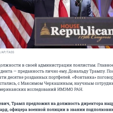
n/AP/TASS
должности в своей администрации лоялистам. Главно
ндента — преданность лично ему, Дональду Трампу. П
чти десятке розданных портфелей. «Фонтанка» погово
достались, с Максимом Черкашиным, научным сотруд
мериканских исследований ИМЭМО РАН.
евич, Трамп предложил на должность директора нац
ард, офицера военной полиции в звании подполковни