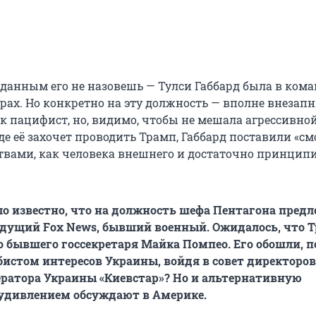
данным его не назовешь — Тулси Габбард была в кома
рах. Но конкретно на эту должность — вполне внезапн
ак пацифист, но, видимо, чтобы не мешала агрессивно
де её захочет проводить Трамп, Габбард поставили «с
ствами, как человека внешнего и достаточно принцип
ало известно, что на должность шефа Пентагона пред
едущий Fox News, бывший военный. Ожидалось, что 
о бывшего госсекретаря Майка Помпео. Его обошли, 
ббистом интересов Украины, войдя в совет директоров
ратора Украины «Киевстар»? Но и альтернативную
 удивлением обсуждают в Америке.