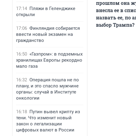
прошлом она жу
17:14
Пляжи в Геленджике
внесла ее в сп
открыли
назвать ее, по
выбор Трампа?
17:06
Финляндия собирается
ввести новый экзамен на
гражданство
16:50
«Газпром»: в подземных
хранилищах Европы рекордно
мало газа
16:32
Операция пошла не по
плану, и это спасло мужчине
органы: случай в Институте
онкологии
16:18
Путин вывел крипту из
тени. Что изменит новый
закон о легализации
цифровых валют в России