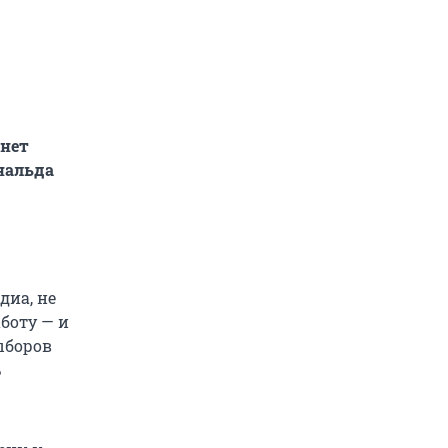
анет
нальда
диа, не
боту — и
ыборов
ь