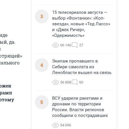
15 телесериалов августа —
3
выбор «Фонтанки»: «Коп-
звезда», новые «Тед Лассо»
и «Джек Ричер»,
нде
«Одержимость»
ый, да.
66 146
27
й
мотрящей»
Экипаж пропавшего в
иального
4
Сибири самолета из
Ленобласти вышел на связь
56 808
60
ложен
Трамп
ВСУ ударили ракетами и
потому
5
дронами по территории
России. Власти регионов
сообщили о пострадавших
54 096