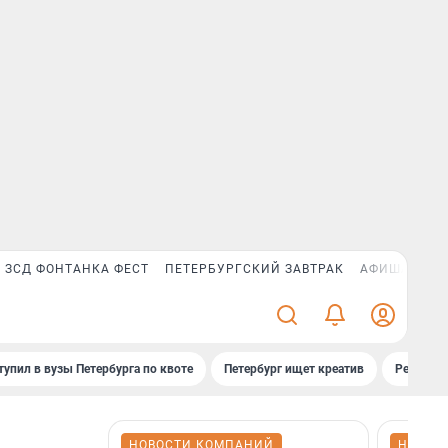
ЗСД ФОНТАНКА ФЕСТ
ПЕТЕРБУРГСКИЙ ЗАВТРАК
АФИША PLUS
тупил в вузы Петербурга по квоте
Петербург ищет креатив
Рейтинги
НОВОСТИ КОМПАНИЙ
НОВОС