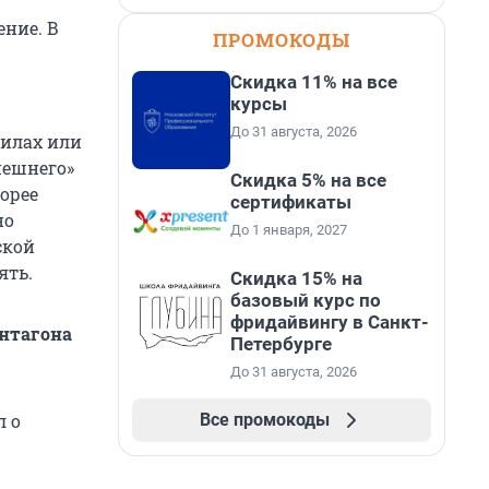
ение. В
ПРОМОКОДЫ
Скидка 11% на все
курсы
До 31 августа, 2026
силах или
нешнего»
Скидка 5% на все
орее
сертификаты
но
До 1 января, 2027
ской
ять.
Скидка 15% на
базовый курс по
фридайвингу в Санкт-
ентагона
Петербурге
До 31 августа, 2026
Все промокоды
л о