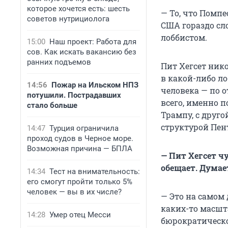
которое хочется есть: шесть
— То, что Помпе
советов нутрициолога
США гораздо сл
лоббистом.
15:00
Наш проект: Работа для
сов. Как искать вакансию без
ранних подъемов
Пит Хегсет ник
в какой-либо л
14:56
Пожар на Ильском НПЗ
человека — по 
потушили. Пострадавших
всего, именно п
стало больше
Трампу, с друг
структурой Пен
14:47
Турция ограничила
проход судов в Черное море.
Возможная причина — БПЛА
— Пит Хегсет ч
обещает. Думае
14:34
Тест на внимательность:
его смогут пройти только 5%
человек — вы в их числе?
— Это на самом
каких-то масшт
14:28
Умер отец Месси
бюрократическо