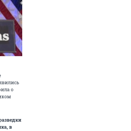
е
оявились
рила о
ником
разведки
ка, в