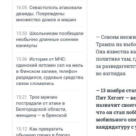
16:05
Севастополь атаковали
дважды. Повреждены
множество домов и машин
15:50
Школьникам пообещали
— Совсем неожи
необычно длинные осенние
Трампа на выбо
каникулы
Она известна к
политике там, г
15:36
История от МЧС:
одинокий яхтсмен сел на мель
за разведагент
в Финском заливе, телефон
во взглядах.
разрядился, судовые средства
связи сломались
— 13 ноября ст
15:21
Трое мужчин
Пит Хегсет — в
пострадали от атаки в
назначит своег
Белгородской области,
что он стал ло
женщина — в Брянской
мобильного опе
кандидатуру с
15:12
Как превратить
обычную гречку в блюдо,