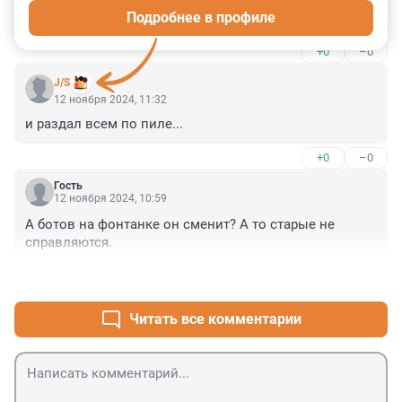
«Мною, Пригожиным Евгением Викторовичем, было 
Подробнее в профиле
отправлено в Генпрокуратуру РФ заявление о 
преступлении с просьбой провести проверку по 
+0
–0
возможному факту создания губернатором Бегловым 
А.Д. организованного преступного сообщества на 
J/S
территории Санкт-Петербурга с целью разграбления 
12 ноября 2024, 11:32
госбюджета и обогащения входящих в его окружение 
и раздал всем по пиле...
коррумпированных чиновников.Текст заявления до 
окончания проверки опубликован не будет. Копия 
+0
–0
заявления направлена губернатору»
Гость
12 ноября 2024, 10:59
А ботов на фонтанке он сменит? А то старые не 
справляются.
+0
–0
Читать все комментарии