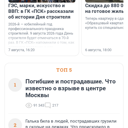
ГЭС, марки, искусство и
Скидка до 880 00
ВВП: в ГК «ПСК» рассказали
на готовое жильё
об истории Дня строителя
Теперь квартиру в сда
«Образцовый квартал 1
2026-й — юбилейный год
купить со специальной 
профессионального праздника
строителей. 9 августа 2026 года День
строителя будет отмечаться в 70-й
раз. В ГК «ПСК» напомнили о том, как
появился праздник и как
7 августа, 16:20
6 августа, 18:00
поменялась роль строительства.
ТОП 5
Погибшие и пострадавшие. Что
1
известно о взрыве в центре
Москвы
91 343
217
Галька била в людей, пострадавших грузили
2
в скорые на лежаках. Что происходило в