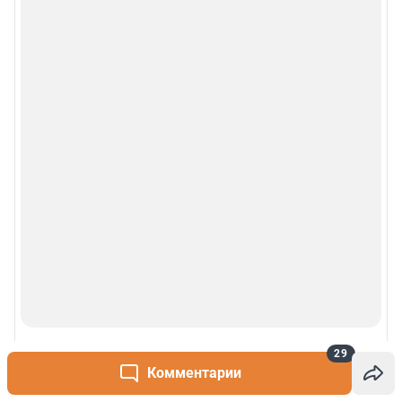
© 2000-2026 Фонтанка.Ру
Свидетельство Роскомнадзора ЭЛ № ФС 77-66333 от 14.07.2016
© ООО «Интернет Технологии»
29
Комментарии