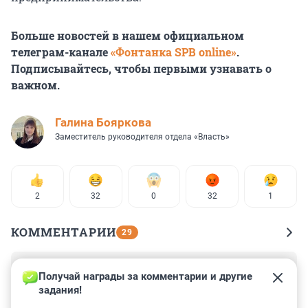
Больше новостей в нашем официальном
телеграм-канале
«Фонтанка SPB online»
.
Подписывайтесь, чтобы первыми узнавать о
важном.
Галина Бояркова
Заместитель руководителя отдела «Власть»
2
32
0
32
1
КОММЕНТАРИИ
29
Гость
12 ноября 2024, 11:37
Получай награды за комментарии и другие 
задания!
Помним, помним. Лучше б молчал в тряпочку.
