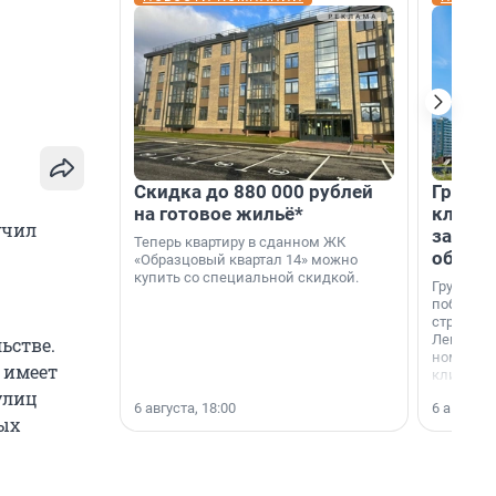
Скидка до 880 000 рублей
Группа
на готовое жильё*
клиен
учил
застро
Теперь квартиру в сданном ЖК
област
«Образцовый квартал 14» можно
купить со специальной скидкой.
Группа А
победите
строител
Ленингра
ьстве.
номинац
 имеет
клиенто
застройщ
улиц
6 августа, 18:00
6 августа,
области»
ых