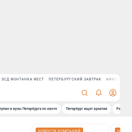
ЗСД ФОНТАНКА ФЕСТ
ПЕТЕРБУРГСКИЙ ЗАВТРАК
АФИША PLUS
тупил в вузы Петербурга по квоте
Петербург ищет креатив
Рейтинги
НОВОСТИ КОМПАНИЙ
НОВОС