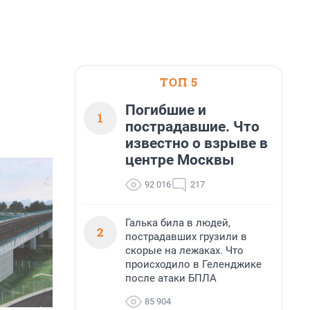
ТОП 5
Погибшие и
1
пострадавшие. Что
известно о взрыве в
центре Москвы
92 016
217
Галька била в людей,
2
пострадавших грузили в
скорые на лежаках. Что
происходило в Геленджике
после атаки БПЛА
85 904