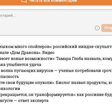
Читать все комментарии
Отп
ишком много спойлеров»: российский ниндзя-скульпт
риале «Дом Дракона». Видео
несет новые возможности»: Тамара Глоба назвала, кому
ака улыбнется удача
 волна пугающих вирусов — ученые потребовали сроч
опасность
те свои будущие опухоли». Биолог назвал продукты, 
онкологии
прекращается, он трансформируется»: как россияне буд
вгусте — ответ эксперта