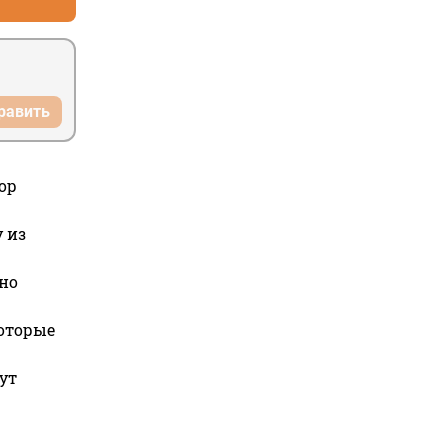
равить
ор
 из
но
которые
ут