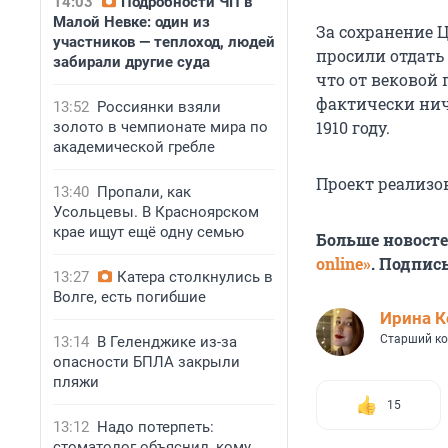
14:03
Подробности ЧП в
Малой Невке: один из
За сохранение 
участников — теплоход, людей
просили отдать 
забирали другие суда
что от вековой
фактически нич
13:52
Россиянки взяли
1910 году.
золото в чемпионате мира по
академической гребле
Проект реализо
13:40
Пропали, как
Усольцевы. В Красноярском
крае ищут ещё одну семью
Больше новост
online»
. Подпис
13:27
Катера столкнулись в
Волге, есть погибшие
Иpина К
Старший ко
13:14
В Геленджике из-за
опасности БПЛА закрыли
пляжи
15
13:12
Надо потерпеть:
стоматолог объяснил, кому