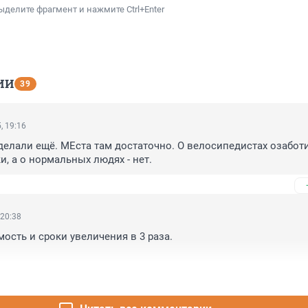
ыделите фрагмент и нажмите Ctrl+Enter
ИИ
39
, 19:16
делали ещё. МЕста там достаточно. О велосипедистах озаботи
и, а о нормальных людях - нет.
 20:38
ость и сроки увеличения в 3 раза.
