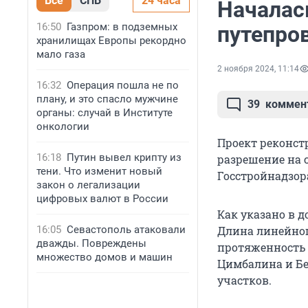
Все
СПБ
24 часа
Началас
16:50
Газпром: в подземных
путепро
хранилищах Европы рекордно
мало газа
2 ноября 2024, 11:14
16:32
Операция пошла не по
плану, и это спасло мужчине
39
коммен
органы: случай в Институте
онкологии
Проект реконст
16:18
Путин вывел крипту из
разрешение на 
тени. Что изменит новый
Госстройнадзора
закон о легализации
цифровых валют в России
Как указано в д
16:05
Севастополь атаковали
Длина линейного
дважды. Повреждены
протяженность 
множество домов и машин
Цимбалина и Бе
участков.