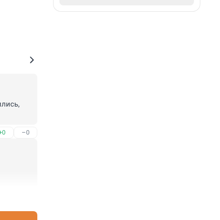
лись, 
+0
–0
+1
–0