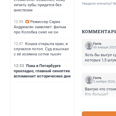
Увидели опечатку? В
лечить зубы придется без
анестезии
12:59
Режиссер Сарик
Андреасян заявляет: фильм
КОММЕНТАР
про Колобка снял не он
12:47
Кошка открыла кран, и
Гость
30 января 2025
случился потоп. Суд взыскал
с её хозяина сотни тысяч
Хоть бы выгул с
которых 1,5 штук
12:33
Пока в Петербурге
прохладно, главный синоптик
вспоминает исторические дни
Гость
2 ноября 2024,
Вангую что стоим
Кто больше?