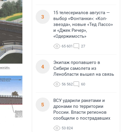
15 телесериалов августа —
3
выбор «Фонтанки»: «Коп-
звезда», новые «Тед Лассо»
и «Джек Ричер»,
«Одержимость»
65 601
27
Экипаж пропавшего в
4
Сибири самолета из
Ленобласти вышел на связь
56 562
60
ВСУ ударили ракетами и
5
дронами по территории
России. Власти регионов
сообщили о пострадавших
53 824