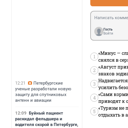
Гость
Войти
«Минус — сл
1
снялся в се
«Август при
2
знаков зоди
Надвигается
12:21
Петербургские
3
усилить без
ученые разработали новую
«Сами корми
защиту для спутниковых
4
антенн и авиации
приводят к 
«Туризм не 
5
12:09
Буйный пациент
отдыхать в а
раскидал фельдшера и
водителя скорой в Петербурге,