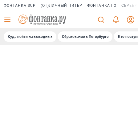
ФОНТАНКА SUP
(ОТ)ЛИЧНЫЙ ПИТЕР
ФОНТАНКА ГО
СЕРЕБР
Куда пойти на выходных
Образование в Петербурге
Кто поступ