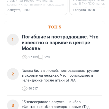
„Терминал-Ресурс“ — о планах
раз. В ГК «ПСК» напомни
компании, испытаниях и поводах для
появился праздник и к
осторожного оптимизма.
7 августа, 18:00
7 августа, 16:20
поменялась роль строит
ТОП 5
Погибшие и пострадавшие. Что
1
известно о взрыве в центре
Москвы
97 139
220
Галька била в людей, пострадавших грузили
2
в скорые на лежаках. Что происходило в
Геленджике после атаки БПЛА
90 517
15 телесериалов августа — выбор
3
«Фонтанки»: «Коп-звезда», новые «Тед