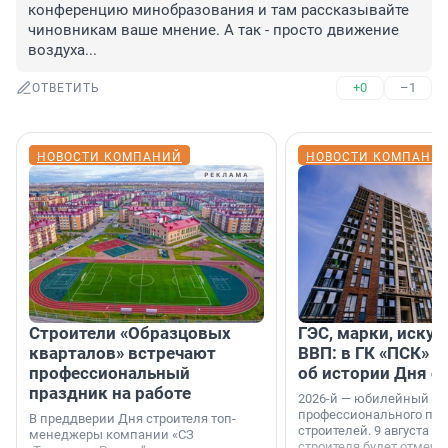
конференцию минобразования и там рассказывайте 
чиновникам ваше мнение. А так - просто движение 
воздуха...
+0
–1
ОТВЕТИТЬ
НОВОСТИ КОМПАНИЙ
НОВОСТИ КОМПАНИ
Строители «Образцовых
ГЭС, марки, искус
кварталов» встречают
ВВП: в ГК «ПСК» р
профессиональный
об истории Дня с
праздник на работе
2026-й — юбилейный го
профессионального пр
В преддверии Дня строителя топ-
строителей. 9 августа 2
менеджеры компании «СЗ
строителя будет отмечат