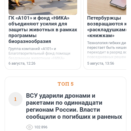
ГК «А101» и фонд «НИКА»
Петербуржцы
объединяют усилия для
возвращаются к
защиты животных в рамках
«раскладушкам» 
программы
«книжкам»
биоразнообразия
Технология гибких дисп
перестает быть нишевы
Группа компаний «А101» и
переходит в разряд вос
Благотворительный фонд помощи
повседневных решений
бездомным животным «НИКА»
заключили соглашение о
6 августа, 12:26
5 августа, 13:56
стратегическом сотрудничестве.
ТОП 5
ВСУ ударили дронами и
1
ракетами по одиннадцати
регионам России. Власти
сообщили о погибших и раненых
102 896