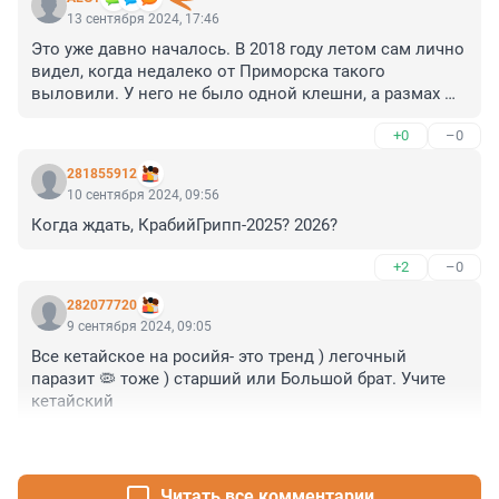
13 сентября 2024, 17:46
Это уже давно началось. В 2018 году летом сам лично 
видел, когда недалеко от Приморска такого 
выловили. У него не было одной клешни, а размах 
между самыми длинными ногами (конечностями или 
+0
–0
как там они правильно зовутся) был сантиметров 30-
35. Даже фотка где-то есть.
281855912
10 сентября 2024, 09:56
Когда ждать, КрабийГрипп-2025? 2026?
+2
–0
282077720
9 сентября 2024, 09:05
Все кетайское на росийя- это тренд ) легочный 
паразит 🦠 тоже ) старший или Большой брат. Учите 
кетайский
+1
–0
Читать все комментарии