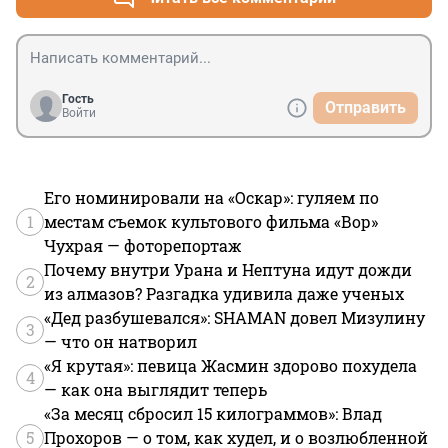
Гость
Отправить
Войти
Его номинировали на «Оскар»: гуляем по
1
местам съемок культового фильма «Вор»
Чухрая — фоторепортаж
Почему внутри Урана и Нептуна идут дожди
2
из алмазов? Разгадка удивила даже ученых
«Дед разбушевался»: SHAMAN довел Мизулину
3
— что он натворил
«Я крутая»: певица Жасмин здорово похудела
4
— как она выглядит теперь
«За месяц сбросил 15 килограммов»: Влад
5
Прохоров — о том, как худел, и о возлюбленной