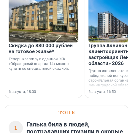
Скидка до 880 000 рублей
Группа Аквилон 
на готовое жильё*
клиентоориентир
застройщик Лени
Теперь квартиру в сданном ЖК
области» 2026
«Образцовый квартал 14» можно
купить со специальной скидкой.
Группа Аквилон стала 
победителей конкурса 
строительная организа
Ленинградской области 
номинации «Самый
6 августа, 18:00
6 августа, 16:50
клиентоориентированн
застройщик Ленинград
области».
ТОП 5
Галька била в людей,
1
пострадавших грузили в скорые