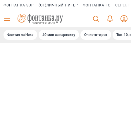
ФОНТАНКА SUP
(ОТ)ЛИЧНЫЙ ПИТЕР
ФОНТАНКА ГО
СЕРЕБР
Фонтан на Неве
40 млн за парковку
О чистоте рек
Топ-10, 