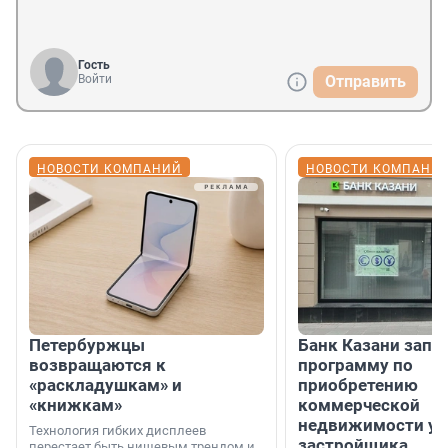
Гость
Войти
Отправить
НОВОСТИ КОМПАНИЙ
НОВОСТИ КОМПАНИ
Петербуржцы
Банк Казани запу
возвращаются к
программу по
«раскладушкам» и
приобретению
«книжкам»
коммерческой
недвижимости у
Технология гибких дисплеев
застройщика
перестает быть нишевым трендом и