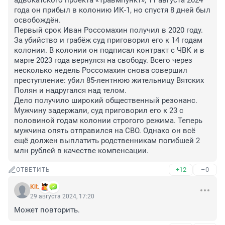
адвокатского проекта «Травмпункт», 11 августа 2024 
года он прибыл в колонию ИК-1, но спустя 8 дней был 
освобождён. 

Первый срок Иван Россомахин получил в 2020 году. 
За убийство и грабёж суд приговорил его к 14 годам 
колонии. В колонии он подписал контракт с ЧВК и в 
марте 2023 года вернулся на свободу. Всего через 
несколько недель Россомахин снова совершил 
преступление: убил 85-лентнюю жительницу Вятских 
Полян и надругался над телом. 

Дело получило широкий общественный резонанс. 
Мужчину задержали, суд приговорил его к 23 с 
половиной годам колонии строгого режима. Теперь 
мужчина опять отправился на СВО. Однако он всё 
ещё должен выплатить родственникам погибшей 2 
млн рублей в качестве компенсации.
+12
–0
ОТВЕТИТЬ
Kit.
29 августа 2024, 17:20
Может повторить.