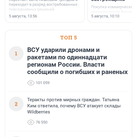
переходит в разряд востребованных
Покупка коммерческой
повседневных решений.
недвижимости финанс
5 августа, 13:56
5 августа, 10:10
инструмент, доступный
предпринимателей. Буд
офис, склад, торговое 
или готовый арендный 
ТОП 5
успех сделки зависит о
выбора объекта и грамо
финансирования.
ВСУ ударили дронами и
1
ракетами по одиннадцати
регионам России. Власти
сообщили о погибших и раненых
101 059
Теракты против мирных граждан. Татьяна
2
Ким ответила, почему ВСУ атакует склады
Wildberries
76 550