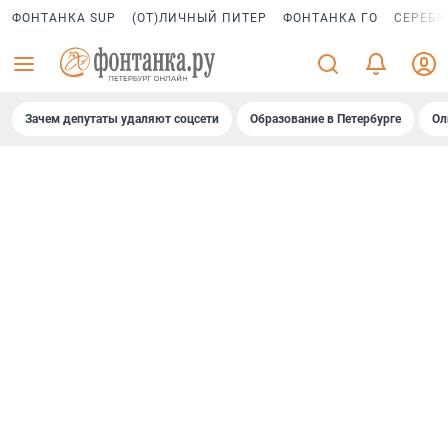
ФОНТАНКА SUP
(ОТ)ЛИЧНЫЙ ПИТЕР
ФОНТАНКА ГО
СЕРЕБР
Зачем депутаты удаляют соцсети
Образование в Петербурге
Ол