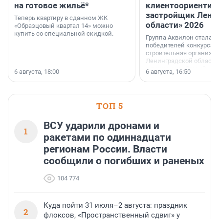
на готовое жильё*
клиентоориентир
застройщик Лени
Теперь квартиру в сданном ЖК
области» 2026
«Образцовый квартал 14» можно
купить со специальной скидкой.
Группа Аквилон стала 
победителей конкурса 
строительная организа
Ленинградской области 
номинации «Самый
6 августа, 18:00
6 августа, 16:50
клиентоориентированн
застройщик Ленинград
области».
ТОП 5
ВСУ ударили дронами и
1
ракетами по одиннадцати
регионам России. Власти
сообщили о погибших и раненых
104 774
Куда пойти 31 июля–2 августа: праздник
2
флоксов, «Пространственный сдвиг» у