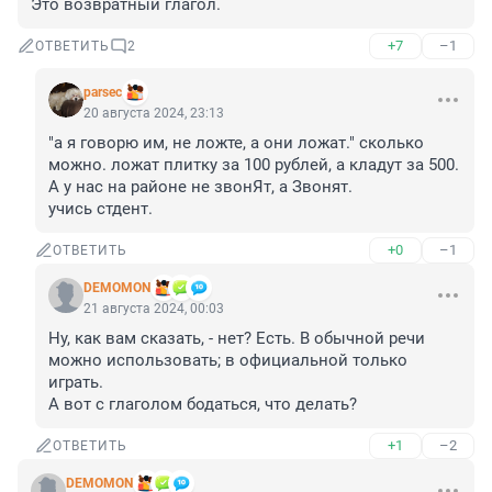
Это возвратный глагол.
+7
–1
ОТВЕТИТЬ
2
parsec
20 августа 2024, 23:13
"а я говорю им, не ложте, а они ложат." сколько 
можно. ложат плитку за 100 рублей, а кладут за 500. 
А у нас на районе не звонЯт, а Звонят. 

учись стдент.
+0
–1
ОТВЕТИТЬ
DEMOMON
21 августа 2024, 00:03
Ну, как вам сказать, - нет? Есть. В обычной речи 
можно использовать; в официальной только 
играть. 

А вот с глаголом бодаться, что делать?
+1
–2
ОТВЕТИТЬ
DEMOMON