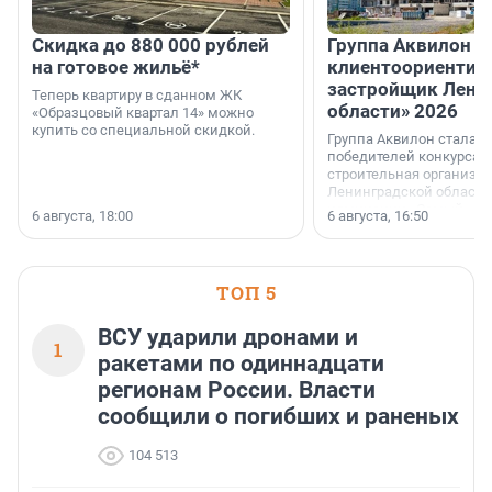
Скидка до 880 000 рублей
Группа Аквилон 
на готовое жильё*
клиентоориентир
застройщик Лени
Теперь квартиру в сданном ЖК
области» 2026
«Образцовый квартал 14» можно
купить со специальной скидкой.
Группа Аквилон стала 
победителей конкурса 
строительная организа
Ленинградской области 
номинации «Самый
6 августа, 18:00
6 августа, 16:50
клиентоориентированн
застройщик Ленинград
области».
ТОП 5
ВСУ ударили дронами и
1
ракетами по одиннадцати
регионам России. Власти
сообщили о погибших и раненых
104 513