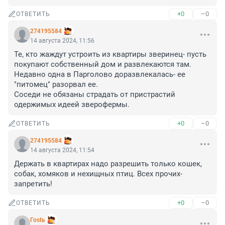
+0
–0
ОТВЕТИТЬ
274195584
14 августа 2024, 11:56
Те, кто жаждут устроить из квартиры зверинец- пусть 
покупают собственный дом и развлекаются там.

Недавно одна в Парголово доразвлекалась- ее 
"питомец" разорвал ее. 

Соседи не обязаны страдать от пристрастий 
одержимых идеей зверофермы.
+0
–0
ОТВЕТИТЬ
274195584
14 августа 2024, 11:54
Держать в квартирах надо разрешить только кошек, 
собак, хомяков и нехищных птиц. Всех прочих- 
запретить!
+0
–0
ОТВЕТИТЬ
Гоstь