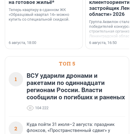
на готовое жильё*
клиентоориентир
застройщик Лени
Теперь квартиру в сданном ЖК
области» 2026
«Образцовый квартал 14» можно
купить со специальной скидкой.
Группа Аквилон стала 
победителей конкурса 
строительная организа
Ленинградской области 
номинации «Самый
6 августа, 18:00
6 августа, 16:50
клиентоориентированн
застройщик Ленинград
области».
ТОП 5
ВСУ ударили дронами и
1
ракетами по одиннадцати
регионам России. Власти
сообщили о погибших и раненых
104 222
Куда пойти 31 июля–2 августа: праздник
2
флоксов, «Пространственный сдвиг» у