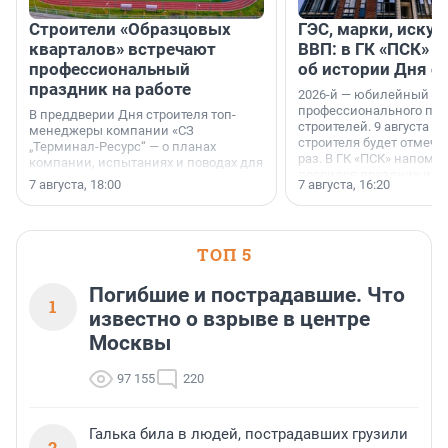
Строители «Образцовых
ГЭС, марки, искус
кварталов» встречают
ВВП: в ГК «ПСК» р
профессиональный
об истории Дня с
праздник на работе
2026-й — юбилейный го
профессионального пр
В преддверии Дня строителя топ-
строителей. 9 августа 2
менеджеры компании «СЗ
строителя будет отмечат
„Терминал-Ресурс“ — о планах
раз. В ГК «ПСК» напомни
компании, испытаниях и поводах для
появился праздник и к
осторожного оптимизма.
7 августа, 18:00
7 августа, 16:20
поменялась роль строит
ТОП 5
Погибшие и пострадавшие. Что
1
известно о взрыве в центре
Москвы
97 155
220
Галька била в людей, пострадавших грузили
2