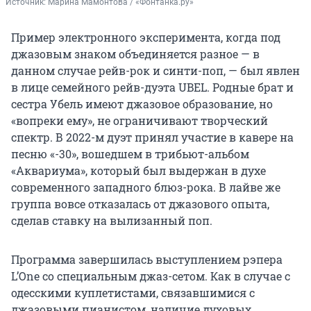
Источник: 
Марина Мамонтова / «Фонтанка.ру»
Пример электронного эксперимента, когда под
джазовым знаком объединяется разное — в
данном случае рейв-рок и синти-поп, — был явлен
в лице семейного рейв-дуэта UBEL. Родные брат и
сестра Убель имеют джазовое образование, но
«вопреки ему», не ограничивают творческий
спектр. В 2022-м дуэт принял участие в кавере на
песню «-30», вошедшем в трибьют-альбом
«Аквариума», который был выдержан в духе
современного западного блюз-рока. В лайве же
группа вовсе отказалась от джазового опыта,
сделав ставку на вылизанный поп.
Программа завершилась выступлением рэпера
L’One со специальным джаз-сетом. Как в случае с
одесскими куплетистами, связавшимися с
джазовыми пианистом, наличие духовых