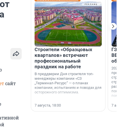
от
а
Строители «Образцовых
ГЭС, м
кварталов» встречают
ВВП: в
профессиональный
об ист
праздник на работе
2026-й —
о
професси
В преддверии Дня строителя топ-
строителе
менеджеры компании «СЗ
строителя
ет
сайт
„Терминал-Ресурс“ — о планах
раз. В ГК
компании, испытаниях и поводах для
появился
осторожного оптимизма.
поменяла
е
7 августа, 18:00
7 августа,
ративной
ой