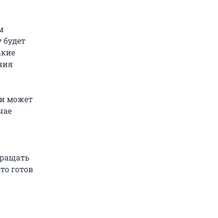
м
 будет
акие
ния
 и может
чае
вращать
то готов