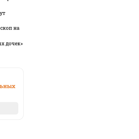
ут
оскоп на
ых дочек»
льных