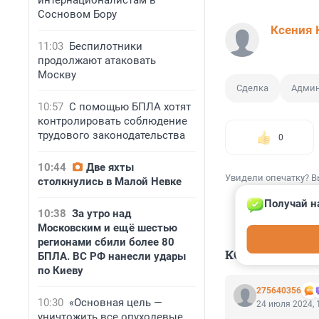
интернационалистам в
Сосновом Бору
Ксения 
11:03
Беспилотники
продолжают атаковать
Москву
Сделка
Админ
10:57
С помощью БПЛА хотят
контролировать соблюдение
трудового законодательства
0
10:44
Две яхты
Увидели опечатку? В
столкнулись в Малой Невке
Получай н
10:38
За утро над
Московским и ещё шестью
регионами сбили более 80
КОММЕНТАР
БПЛА. ВС РФ нанесли удары
по Киеву
275640356
10:30
«Основная цель —
24 июля 2024, 
уничтожить все опухолевые