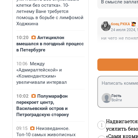
В смысле заплат
клетки без остатка». 10-
летнему Ване требуется
помощь в борьбе с лимфомой
Ходжкина
боец РККА
24 июля 2024, 
10:20
Антициклон
ни чего не поня
вмешался в погодный процесс
в Петербурге
10:06
Между
«Адмиралтейской» и
«Комендантским»
увеличивали интервал
10:02
Полумарафон
Гость
Войти
перекроет центр,
Васильевский остров и
Петроградскую сторону
Надвигается
1
усилить без
09:15
Неизведанное.
Топ-10 самых живописных
«Сами корми