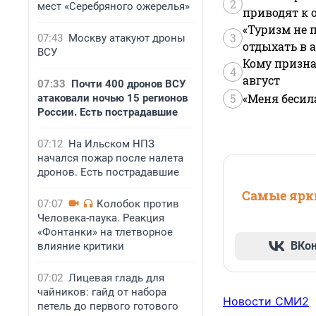
2
мест «Серебряного ожерелья»
приводят к 
«Туризм не 
3
07:43
Москву атакуют дроны
отдыхать в а
ВСУ
Кому призна
4
август
07:33
Почти 400 дронов ВСУ
5
«Меня бесил
атаковали ночью 15 регионов
России. Есть пострадавшие
07:12
На Ильском НПЗ
начался пожар после налета
дронов. Есть пострадавшие
Самые ярки
07:07
Колобок против
Человека-паука. Реакция
«Фонтанки» на тлетворное
ВКо
влияние критики
07:02
Лицевая гладь для
чайников: гайд от набора
Новости СМИ2
петель до первого готового