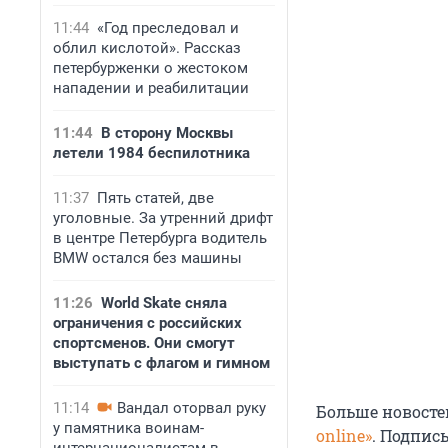
11:44
«Год преследовал и
облил кислотой». Рассказ
петербурженки о жестоком
нападении и реабилитации
11:44
В сторону Москвы
летели 1984 беспилотника
11:37
Пять статей, две
уголовные. За утренний дрифт
в центре Петербурга водитель
BMW остался без машины
11:26
World Skate сняла
ограничения с российских
спортсменов. Они смогут
выступать с флагом и гимном
11:14
Вандал оторвал руку
Больше новосте
у памятника воинам-
online»
. Подпис