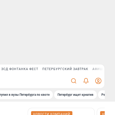
ЗСД ФОНТАНКА ФЕСТ
ПЕТЕРБУРГСКИЙ ЗАВТРАК
АФИША PLUS
тупил в вузы Петербурга по квоте
Петербург ищет креатив
Рейтинги
НОВОСТИ КОМПАНИЙ
НОВОС