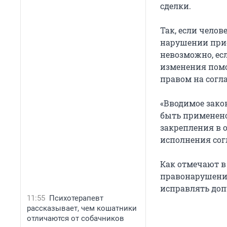
сделки.
Так, если чело
нарушении прио
невозможно, ес
изменения помо
правом на согл
«Вводимое зако
быть применено
закрепления в 
исполнения сог
Как отмечают в
правонарушения
исправлять до
11:55
Психотерапевт
рассказывает, чем кошатники
отличаются от собачников