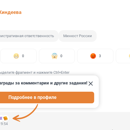
Киндеева
истративная ответственность
Минюст России
0
0
3
ыделите фрагмент и нажмите Ctrl+Enter
аграды за комментарии и другие задания!
Подробнее в профиле
ИИ
3
19:54