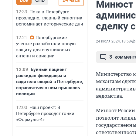
Все
СПБ
24 часа
Минюст 
12:33
Пока в Петербурге
админис
прохладно, главный синоптик
сделку с
вспоминает исторические дни
12:21
Петербургские
24 июля 2024, 18:58
ученые разработали новую
защиту для спутниковых
антенн и авиации
3
коммент
12:09
Буйный пациент
Министерство ю
раскидал фельдшера и
механизм сделк
водителя скорой в Петербурге,
справляться с ним пришлось
административно
полиции
ведомства.
12:00
Наш проект: В
Минюст России 
Петербурге проходят гонки
позволят людя
«Формулы-4»
государственны
ответственност