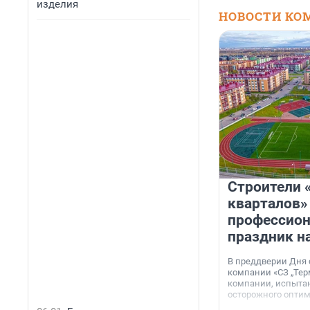
изделия
НОВОСТИ КО
Строители 
кварталов»
профессио
праздник н
В преддверии Дня
компании «СЗ „Тер
компании, испытан
осторожного опти