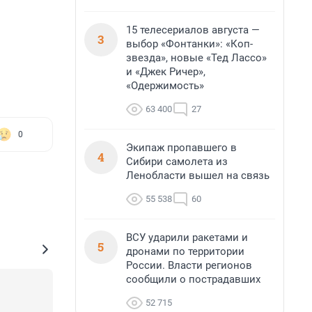
15 телесериалов августа —
3
выбор «Фонтанки»: «Коп-
звезда», новые «Тед Лассо»
и «Джек Ричер»,
«Одержимость»
63 400
27
0
Экипаж пропавшего в
4
Сибири самолета из
Ленобласти вышел на связь
55 538
60
ВСУ ударили ракетами и
5
дронами по территории
России. Власти регионов
сообщили о пострадавших
52 715