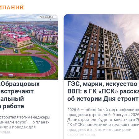
МПАНИЙ
«Образцовых
ГЭС, марки, искусство
 встречают
ВВП: в ГК «ПСК» расск
нальный
об истории Дня строит
а работе
2026-й — юбилейный год профессио
праздника строителей. 9 августа 2026
 строителя топ-менеджеры
День строителя будет отмечаться в 70
минал-Ресурс“ — о планах
ГК «ПСК» напомнили о том, как появ
иях и поводах для
праздник и как поменялась роль
мизма.
строительства.