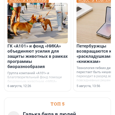
НОВОСТИ КОМПАНИЙ
НОВОСТИ КОМПАНИ
ГК «А101» и фонд «НИКА»
Петербуржцы
объединяют усилия для
возвращаются к
защиты животных в рамках
«раскладушкам» 
программы
«книжкам»
биоразнообразия
Технология гибких дисп
перестает быть нишевы
Группа компаний «А101» и
переходит в разряд вос
Благотворительный фонд помощи
повседневных решений
бездомным животным «НИКА»
заключили соглашение о
6 августа, 12:26
5 августа, 13:56
стратегическом сотрудничестве.
ТОП 5
Галька била в людей,