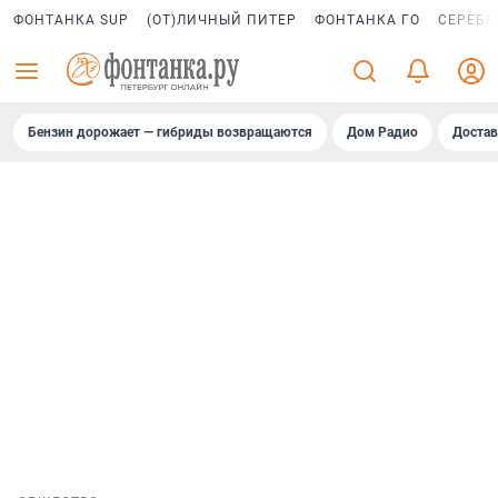
ФОНТАНКА SUP
(ОТ)ЛИЧНЫЙ ПИТЕР
ФОНТАНКА ГО
СЕРЕБР
Бензин дорожает — гибриды возвращаются
Дом Радио
Достав