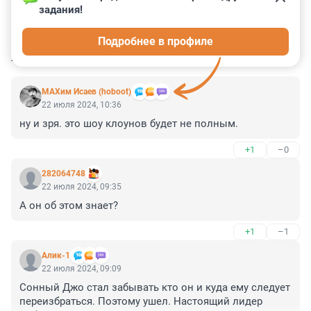
задания!
65
9
11
1
3
Подробнее в профиле
КОММЕНТАРИИ
182
МАХим Исаев (hoboot)
22 июля 2024, 10:36
ну и зря. это шоу клоунов будет не полным.
+1
–0
282064748
22 июля 2024, 09:35
А он об этом знает?
+1
–1
Алик-1
22 июля 2024, 09:09
Сонный Джо стал забывать кто он и куда ему следует 
переизбраться. Поэтому ушел. Настоящий лидер 