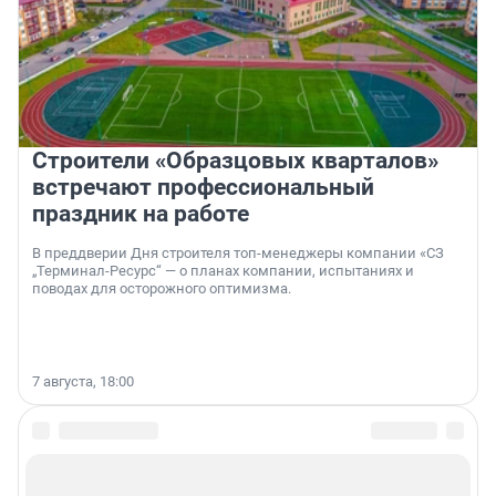
Строители «Образцовых кварталов»
встречают профессиональный
праздник на работе
В преддверии Дня строителя топ-менеджеры компании «СЗ
„Терминал-Ресурс“ — о планах компании, испытаниях и
поводах для осторожного оптимизма.
7 августа, 18:00