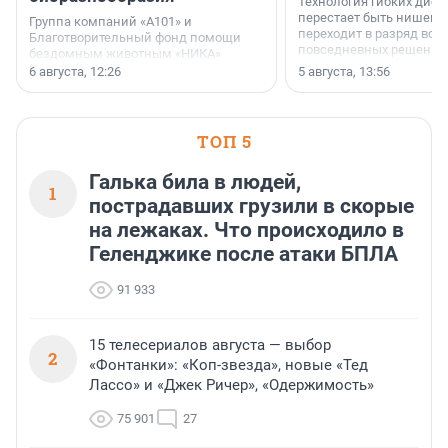
Технология гибких дисп
перестает быть нишевы
Группа компаний «А101» и
переходит в разряд вос
Благотворительный фонд помощи
повседневных решений
бездомным животным «НИКА»
заключили соглашение о
6 августа, 12:26
5 августа, 13:56
стратегическом сотрудничестве.
ТОП 5
Галька била в людей,
1
пострадавших грузили в скорые
на лежаках. Что происходило в
Геленджике после атаки БПЛА
91 933
15 телесериалов августа — выбор
2
«Фонтанки»: «Коп-звезда», новые «Тед
Лассо» и «Джек Ричер», «Одержимость»
75 901
27