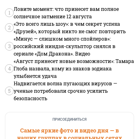
Ловите момент: что принесет вам полное
1
солнечное затмение 12 августа
«Это всего лишь шоу»: в чем секрет успеха
2
«Друзей», который никто не смог повторить
«Минус — слишком много спойлеров»:
3
российский ниндзя-скульптор снялся в
сериале «Дом Дракона». Видео
«Август принесет новые возможности»: Тамара
4
Глоба назвала, кому из знаков зодиака
улыбнется удача
Надвигается волна пугающих вирусов —
5
ученые потребовали срочно усилить
безопасность
ПРИСОЕДИНИТЬСЯ
Самые яркие фото и видео дня — в
наших группах в социальных сетях