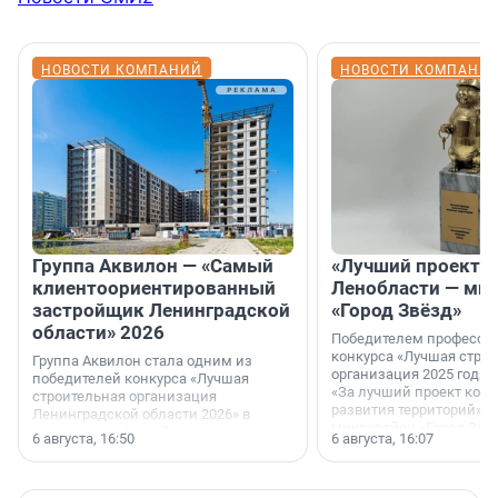
НОВОСТИ КОМПАНИЙ
НОВОСТИ КОМПАНИ
Группа Аквилон — «Самый
«Лучший проект К
клиентоориентированный
Ленобласти — ми
застройщик Ленинградской
«Город Звёзд»
области» 2026
Победителем професси
конкурса «Лучшая стро
Группа Аквилон стала одним из
организация 2025 года»
победителей конкурса «Лучшая
«За лучший проект ком
строительная организация
развития территорий» с
Ленинградской области 2026» в
микрорайон «Город Звёз
номинации «Самый
6 августа, 16:50
6 августа, 16:07
клиентоориентированный
застройщик Ленинградской
области».