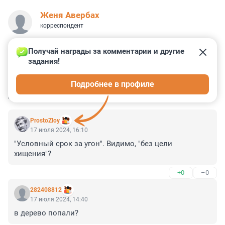
Женя Авербах
корреспондент
Получай награды за комментарии и другие 
задания!
0
0
0
1
0
Подробнее в профиле
КОММЕНТАРИИ
5
ProstoZloy
17 июля 2024, 16:10
"Условный срок за угон". Видимо, "без цели 
хищения"?
+0
–0
282408812
17 июля 2024, 14:40
в дерево попали?