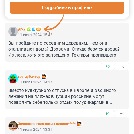
Подробнее в профиле
КОММЕНТАРИИ
3
Ark7
11 июля 2024, 15:42
Вы пройдите по соседним деревням. Чем они 
отапливают дома? Дровами. Откуда берутся дрова? 
Из леса, хотя это запрещено. Гектары пропавшего 
леса надо как-то оправдать. Периодически 
+0
–0
происходят пожары именно в тех местах, где "всё уже 
украдено до нас". У меня дальний родственник в 
гастарбайтер
такой деревне живёт.
11 июля 2024, 14:27
Вместо культурного отпуска в Европе и овощного 
лежания на пляжах в Турции россияне могут 
позволить себе только отдых полудикарями в 
Крыму?
+1
–0
Заливщик голосовых планок*****
11 июля 2024, 13:31