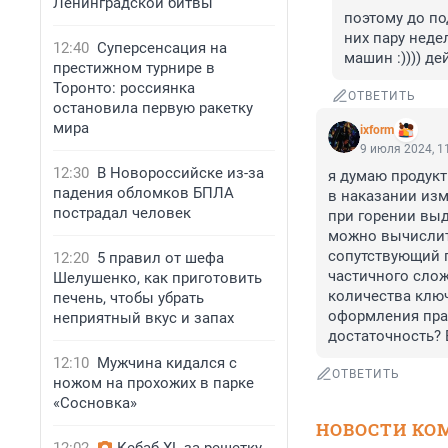
Ленинградской битвы
поэтому до по
них пару неде
12:40
Суперсенсация на
машин :)))) де
престижном турнире в
Торонто: россиянка
ОТВЕТИТЬ
остановила первую ракетку
мира
ixform
9 июля 2024, 1
12:30
В Новороссийске из-за
я думаю продук
падения обломков БПЛА
в наказании изм
пострадал человек
при горении выд
можно вычислит
сопутствующий п
12:20
5 правил от шефа
частичного слож
Шелушенко, как приготовить
количества ключ
печень, чтобы убрать
оформления прав
неприятный вкус и запах
достаточность? 
12:10
Мужчина кидался с
ОТВЕТИТЬ
ножом на прохожих в парке
«Сосновка»
НОВОСТИ КО