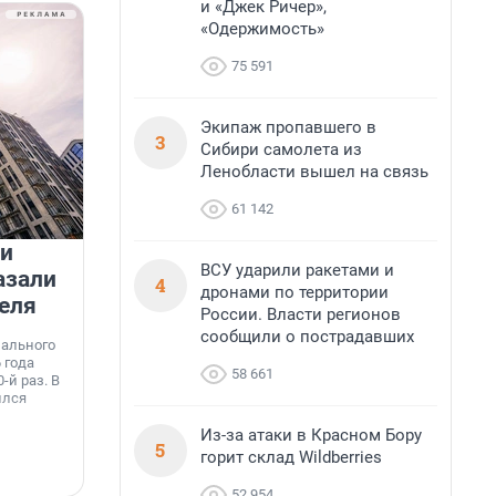
и «Джек Ричер»,
«Одержимость»
75 591
Экипаж пропавшего в
3
Сибири самолета из
Ленобласти вышел на связь
61 142
 и
На водоёмах Ленобласти
ВСУ ударили ракетами и
азали
заработали новые базовые
4
дронами по территории
еля
станции МегаФона
России. Власти регионов
К
сообщили о пострадавших
к
нального
Инженеры МегаФона установили телеком-
о
 года
оборудование на популярных водоёмах
т
58 661
-й раз. В
Ленинградской области. Базовые станции
н
ился
вблизи Лемболовского и Раздолинского озёр,
т
а также недалеко от Большого Тосненского
Из-за атаки в Красном Бору
водопада.
5
горит склад Wildberries
7 августа, 14:59
7
52 954