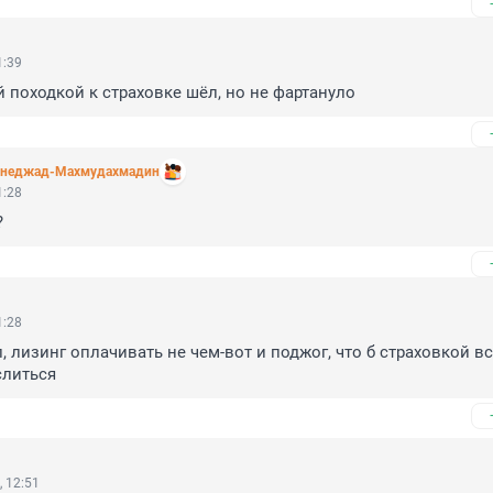
1:39
 походкой к страховке шёл, но не фартануло
неджад-Махмудахмадин
1:28
?
1:28
 лизинг оплачивать не чем-вот и поджог, что б страховкой вс
слиться
 12:51