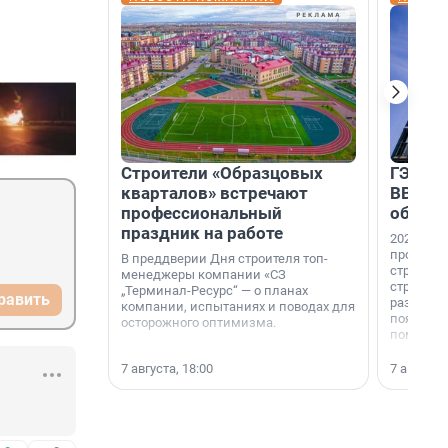
Строители «Образцовых
ГЭС, м
кварталов» встречают
ВВП: в
профессиональный
об ист
праздник на работе
2026-й —
професси
В преддверии Дня строителя топ-
строителе
менеджеры компании «СЗ
строителя
„Терминал-Ресурс“ — о планах
равить
раз. В ГК
компании, испытаниях и поводах для
появился
осторожного оптимизма.
поменяла
7 августа, 18:00
7 августа,