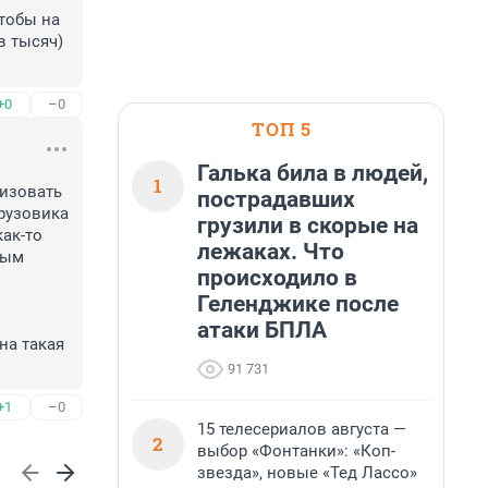
тобы на 
 тысяч) 
+0
–0
ТОП 5
Галька била в людей,
1
изовать 
пострадавших
узовика 
грузили в скорые на
ак-то 
лежаках. Что
ым 
происходило в
Геленджике после
атаки БПЛА
а такая 
91 731
+1
–0
15 телесериалов августа —
2
выбор «Фонтанки»: «Коп-
звезда», новые «Тед Лассо»