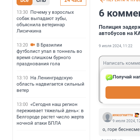
Все
СПБ
24 часа
ПЕРЕЙТИ К ПУ
6 комме
13:30
Почему у взрослых
собак выпадают зубы,
объяснила ветеринар
Полиция задерж
Лисичкина
автобусов на К
13:20
В Бразилии
9 июля 2024, 11:22
футболист упал в тоннель во
время слишком бурного
празднования гола
Получай наг
13:10
На Ленинградскую
область надвигается сильный
Гость
ветер
Войти
13:00
«Сегодня наш регион
переживает тяжелый день»: в
инкогнитто
Белгороде растет число жертв
9 июля 2024, 1
ночной атаки БПЛА
о, горе беснесм