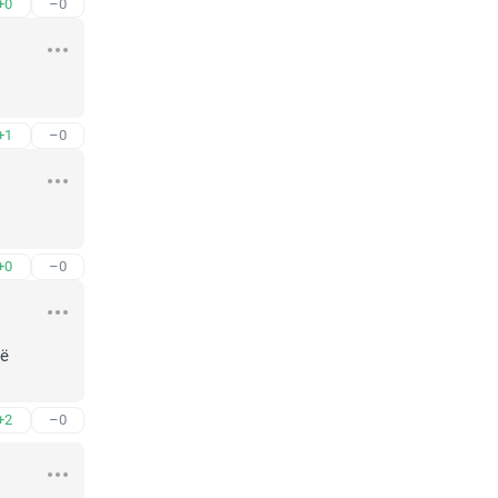
+0
–0
+1
–0
+0
–0
ё 
+2
–0