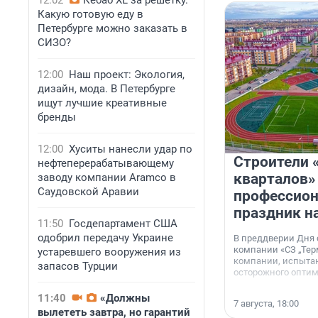
12:02
Кебаб XL за решетку.
Какую готовую еду в
Петербурге можно заказать в
СИЗО?
12:00
Наш проект: Экология,
дизайн, мода. В Петербурге
ищут лучшие креативные
бренды
12:00
Хуситы нанесли удар по
Строители 
нефтеперерабатывающему
кварталов»
заводу компании Aramco в
Саудовской Аравии
профессио
праздник н
11:50
Госдепартамент США
одобрил передачу Украине
В преддверии Дня
компании «СЗ „Тер
устаревшего вооружения из
компании, испытан
запасов Турции
осторожного опти
11:40
«Должны
7 августа, 18:00
вылететь завтра, но гарантий