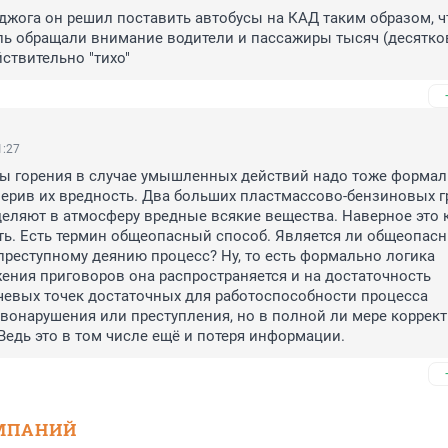
джога он решил поставить автобусы на КАД таким образом, ч
ль обращали внимание водители и пассажиры тысяч (десятков
йствительно "тихо"
1:27
ты горения в случае умышленных действий надо тоже формал
ерив их вредность. Два больших пластмассово-бензиновых гр
еляют в атмосферу вредные всякие вещества. Наверное это к
ь. Есть термин общеопасный способ. Является ли общеопасн
реступному деянию процесс? Ну, то есть формально логика 
ения приговоров она распространяется и на достаточность 
евых точек достаточных для работоспособности процесса 
онарушения или преступления, но в полной ли мере корректн
Ведь это в том числе ещё и потеря информации.
МПАНИЙ