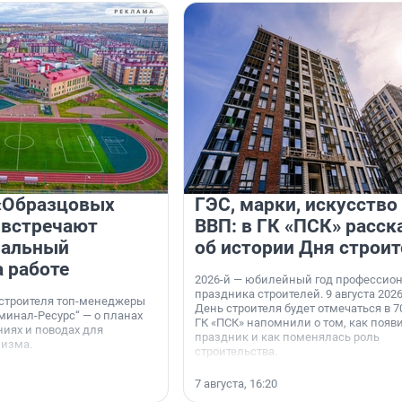
«Образцовых
ГЭС, марки, искусство
 встречают
ВВП: в ГК «ПСК» расск
нальный
об истории Дня строит
а работе
2026-й — юбилейный год профессио
праздника строителей. 9 августа 2026
 строителя топ-менеджеры
День строителя будет отмечаться в 70
минал-Ресурс“ — о планах
ГК «ПСК» напомнили о том, как появ
иях и поводах для
праздник и как поменялась роль
мизма.
строительства.
7 августа, 16:20