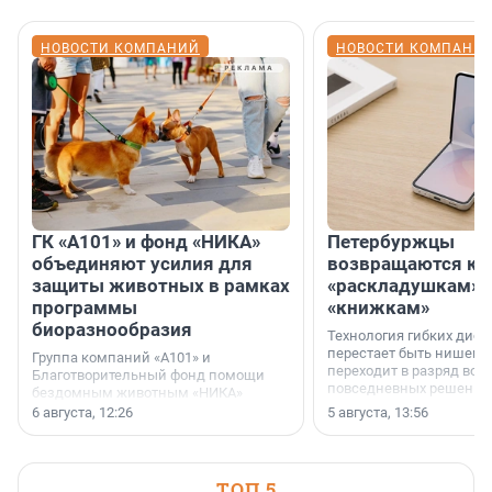
НОВОСТИ КОМПАНИЙ
НОВОСТИ КОМПАНИ
ГК «А101» и фонд «НИКА»
Петербуржцы
объединяют усилия для
возвращаются к
защиты животных в рамках
«раскладушкам» 
программы
«книжкам»
биоразнообразия
Технология гибких дисп
перестает быть нишевы
Группа компаний «А101» и
переходит в разряд вос
Благотворительный фонд помощи
повседневных решений
бездомным животным «НИКА»
заключили соглашение о
6 августа, 12:26
5 августа, 13:56
стратегическом сотрудничестве.
ТОП 5