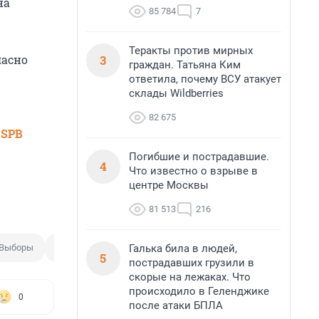
на
85 784
7
Теракты против мирных
3
ласно
граждан. Татьяна Ким
ответила, почему ВСУ атакует
склады Wildberries
82 675
 SPB
Погибшие и пострадавшие.
4
Что известно о взрыве в
центре Москвы
81 513
216
Галька била в людей,
Выборы
Президент США
5
пострадавших грузили в
скорые на лежаках. Что
происходило в Геленджике
0
после атаки БПЛА