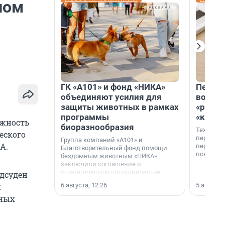
пом
ГК «А101» и фонд «НИКА»
Петер
объединяют усилия для
возвр
защиты животных в рамках
«раскл
программы
«книж
лжность
биоразнообразия
Технолог
еского
перестае
Группа компаний «А101» и
А.
переходи
Благотворительный фонд помощи
повседне
бездомным животным «НИКА»
заключили соглашение о
стратегическом сотрудничестве.
одсуден
6 августа, 12:26
5 августа,
х
нных