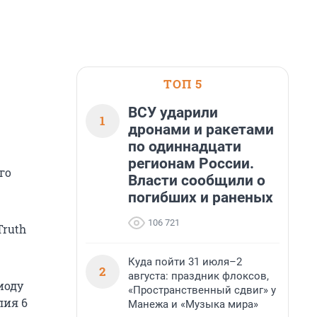
ТОП 5
ВСУ ударили
1
дронами и ракетами
по одиннадцати
регионам России.
го
Власти сообщили о
погибших и раненых
106 721
Truth
Куда пойти 31 июля–2
2
августа: праздник флоксов,
иоду
«Пространственный сдвиг» у
лия 6
Манежа и «Музыка мира»