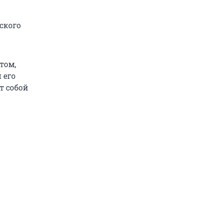
ского
том,
 его
т собой