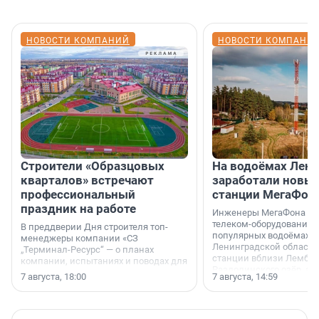
НОВОСТИ КОМПАНИЙ
НОВОСТИ КОМПАНИ
Строители «Образцовых
На водоёмах Лен
кварталов» встречают
заработали новы
профессиональный
станции МегаФон
праздник на работе
Инженеры МегаФона ус
телеком-оборудование 
В преддверии Дня строителя топ-
популярных водоёмах
менеджеры компании «СЗ
Ленинградской области
„Терминал-Ресурс“ — о планах
станции вблизи Лембол
компании, испытаниях и поводах для
Раздолинского озёр, а 
осторожного оптимизма.
7 августа, 18:00
7 августа, 14:59
недалеко от Большого Т
водопада.