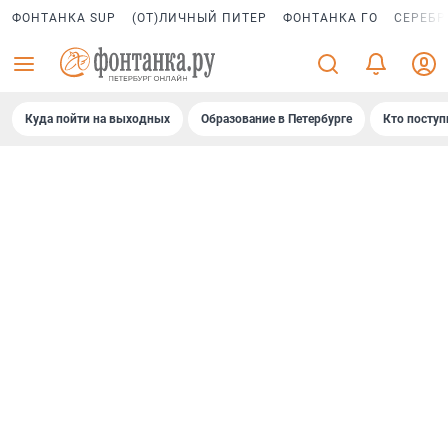
ФОНТАНКА SUP
(ОТ)ЛИЧНЫЙ ПИТЕР
ФОНТАНКА ГО
СЕРЕБР
Куда пойти на выходных
Образование в Петербурге
Кто поступ