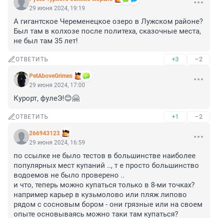
29 июня 2024, 19:19
А гигантское Череменецкое озеро в Лужском районе? 
Был там в колхозе после политеха, сказочные места, 
не был там 35 лет!
+3
–2
ОТВЕТИТЬ
PetAboveGrimes
29 июня 2024, 17:00
Курорт, фулеЭ!😊🤗
+1
–2
ОТВЕТИТЬ
266943123
29 июня 2024, 16:59
по ссылке не было тестов в большинстве наиболее 
популярных мест купаний .., т е просто большинство 
водоемов не было проверено ..

и что, теперь можно купаться только в 8-ми точках? 
например карьер в кузьмолово или пляж липово 
рядом с сосновым бором - они грязные или на своем 
опыте основываясь можно таки там купаться?
