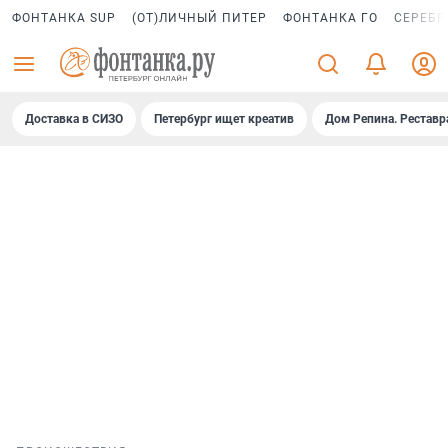
ФОНТАНКА SUP
(ОТ)ЛИЧНЫЙ ПИТЕР
ФОНТАНКА ГО
СЕРЕБР
Доставка в СИЗО
Петербург ищет креатив
Дом Репина. Реставр