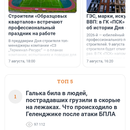
Строители «Образцовых
ГЭС, марки, искус
кварталов» встречают
ВВП: в ГК «ПСК» р
профессиональный
об истории Дня с
праздник на работе
2026-й — юбилейный го
профессионального пр
В преддверии Дня строителя топ-
строителей. 9 августа 2
менеджеры компании «СЗ
строителя будет отмечат
„Терминал-Ресурс“ — о планах
раз. В ГК «ПСК» напомни
компании, испытаниях и поводах для
появился праздник и к
осторожного оптимизма.
7 августа, 18:00
7 августа, 16:20
поменялась роль строит
ТОП 5
Галька била в людей,
1
пострадавших грузили в скорые
на лежаках. Что происходило в
Геленджике после атаки БПЛА
97 112