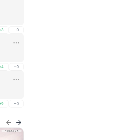
+3
–0
+4
–0
+9
–0