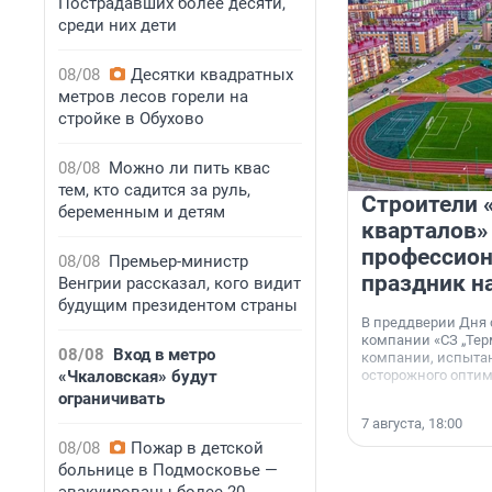
Пострадавших более десяти,
среди них дети
08/08
Десятки квадратных
метров лесов горели на
стройке в Обухово
08/08
Можно ли пить квас
тем, кто садится за руль,
Строители 
беременным и детям
кварталов»
профессио
08/08
Премьер-министр
праздник н
Венгрии рассказал, кого видит
будущим президентом страны
В преддверии Дня
компании «СЗ „Тер
08/08
Вход в метро
компании, испытан
«Чкаловская» будут
осторожного опти
ограничивать
7 августа, 18:00
08/08
Пожар в детской
больнице в Подмосковье —