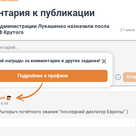
БЛИКАЦИИ
нтария к публикации
администрации Лукашенко назначили посла
27 июня 
Ф Крутого
й награды за комментарии и другие задания!
Подробнее в профиле
Отп
цев
16:44
Рыгорыч почётного звания "последний диктатор Европы" )