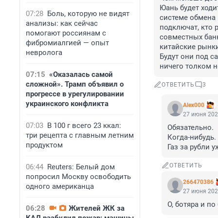
Юань будет ходи
07:28
Боль, которую не видят
системе обмена 
анализы: как сейчас
подключат, кто 
помогают россиянам с
совместных банк
фибромиалгией — опыт
китайские рынки.
невролога
Будут они под са
ничего толком н
07:15
«Оказалась самой
сложной». Трамп объявил о
ОТВЕТИТЬ
3
прогрессе в урегулировании
украинского конфликта
Alex000
27 июня 202
07:03
В 100 г всего 23 ккал:
Обязательно.

три рецепта с главным летним
Когда-нибудь.

продуктом
Газ за рубли 
ОТВЕТИТЬ
06:44
Reuters: Белый дом
попросил Москву освободить
266470386
одного американца
27 июня 202
О, ботяра и по
06:28
Жителей ЖК за