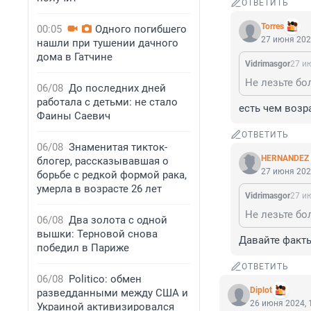
ОТВЕТИТЬ
Torres
00:05
Одного погибшего
27 июня 202
нашли при тушении дачного
дома в Гатчине
Vidrimasgor
27 и
Не лезьте бо
06/08
До последних дней
работала с детьми: не стало
есть чем возр
Фаины Саевич
ОТВЕТИТЬ
06/08
Знаменитая тикток-
HERNANDEZ
блогер, рассказывавшая о
27 июня 202
борьбе с редкой формой рака,
умерла в возрасте 26 лет
Vidrimasgor
27 и
Не лезьте бо
06/08
Два золота с одной
вышки: Терновой снова
Давайте факт
победил в Париже
ОТВЕТИТЬ
06/08
Politico: обмен
Diplot
разведданными между США и
26 июня 2024, 
Украиной активизировался