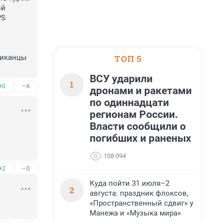
й 
S 
 
ТОП 5
риканцы 
ВСУ ударили
1
+0
–6
дронами и ракетами
по одиннадцати
регионам России.
Власти сообщили о
погибших и раненых
108 094
+2
–0
Куда пойти 31 июля–2
2
августа: праздник флоксов,
«Пространственный сдвиг» у
Манежа и «Музыка мира»