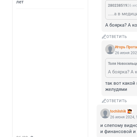
лет
280238519
26 ию
.....а в мед
А боярка? А к
ОТВЕТИТЬ
Игoрь Прoта
26 июня 202
Толя Новосельц
А боярка? А 
так вот какой
желудями
ОТВЕТИТЬ
tochilshik
26 июня 2024, 
и слепому видно
и финансовой и