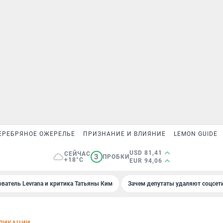
ЕРЕБРЯНОЕ ОЖЕРЕЛЬЕ
ПРИЗНАНИЕ И ВЛИЯНИЕ
LEMON GUIDE
USD 81,41
СЕЙЧАС
3
ПРОБКИ
+18°C
EUR 94,06
ователь Levrana и критика Татьяны Ким
Зачем депутаты удаляют соцсет