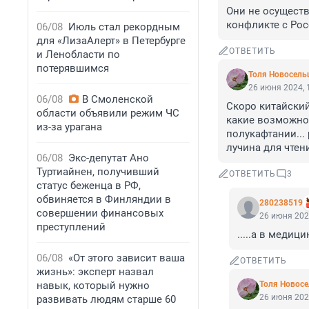
Они не осуществ
конфликте с Рос
06/08
Июль стал рекордным
для «ЛизаАлерт» в Петербурге
ОТВЕТИТЬ
и Ленобласти по
потерявшимся
Толя Новосель
26 июня 2024, 
06/08
В Смоленской
Скоро китайский
области объявили режим ЧС
какие возможнос
из-за урагана
полукафтании... 
лучина для чтен
06/08
Экс-депутат Ано
Туртиайнен, получивший
ОТВЕТИТЬ
3
статус беженца в РФ,
обвиняется в Финляндии в
280238519
совершении финансовых
26 июня 202
преступлений
.....а в медиц
06/08
«От этого зависит ваша
ОТВЕТИТЬ
жизнь»: эксперт назвал
навык, который нужно
Толя Новос
26 июня 202
развивать людям старше 60