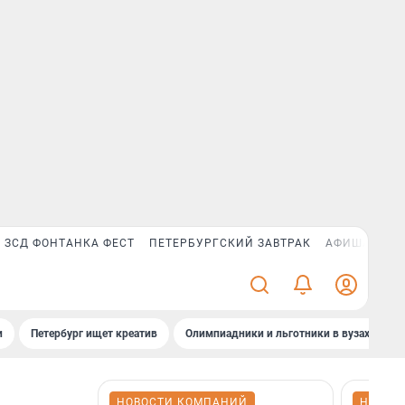
ЗСД ФОНТАНКА ФЕСТ
ПЕТЕРБУРГСКИЙ ЗАВТРАК
АФИША PLUS
и
Петербург ищет креатив
Олимпиадники и льготники в вузах СПб
НОВОСТИ КОМПАНИЙ
НОВОС