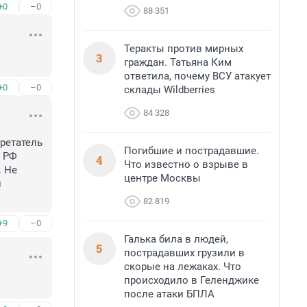
+0
–0
88 351
Теракты против мирных
3
граждан. Татьяна Ким
ответила, почему ВСУ атакует
+0
–0
склады Wildberries
84 328
етатель 
Погибшие и пострадавшие.
 РФ 
4
Что известно о взрыве в
 Не 
центре Москвы
 
82 819
+9
–0
Галька била в людей,
5
пострадавших грузили в
скорые на лежаках. Что
происходило в Геленджике
после атаки БПЛА