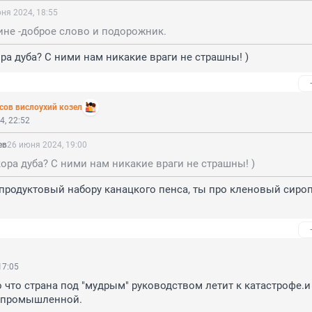
ня 2024, 18:55
ицине -доброе слово и подорожник.
ора дуба? С ними нам никакие враги не страшны! )
сoв вислоухий козел
4, 22:52
ев
26 июня 2024, 19:00
кора дуба? С ними нам никакие враги не страшны! )
 продуктовый набору канацкого пенса, ты про кленовый сироп
17:05
 что страна под "мудрым" руководством летит к катастрофе.и
 промышленной.