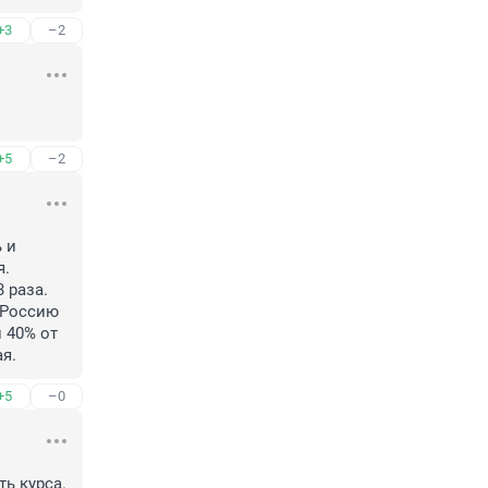
+3
–2
+5
–2
и 
. 
раза. 
Россию 
40% от 
я.
+5
–0
курса. 
