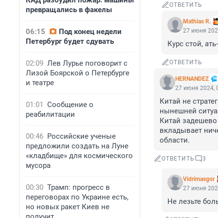
КАД разбудил пожар: машины
ОТВЕТИТЬ
превращались в факелы
Mathias R.
06:15
Под конец недели
27 июня 202
Петербург будет сдувать
Курс стой, ать
02:09
Лев Лурье поговорит с
ОТВЕТИТЬ
Лизой Боярской о Петербурге
HERNANDEZ
и театре
27 июня 2024, 
Китай не страте
01:01
Сообщение о
нынешней ситуац
реабилитации
Китай задешево 
вкладывает ниче
00:46
Российские ученые
области.
предложили создать на Луне
«кладбище» для космического
ОТВЕТИТЬ
3
мусора
Vidrimasgor
00:30
Трамп: прогресс в
27 июня 202
переговорах по Украине есть,
Не лезьте бол
но новых ракет Киев не
получит