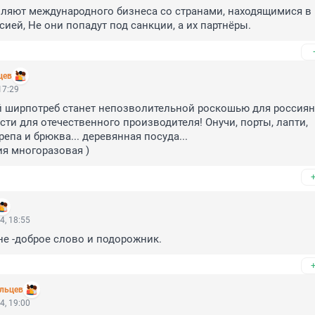
ляют международного бизнеса со странами, находящимися в 
сией, Не они попадут под санкции, а их партнёры.
цев
17:29
 ширпотреб станет непозволительной роскошью для россиян..
ти для отечественного производителя! Онучи, порты, лапти, 
репа и брюква... деревянная посуда... 

ия многоразовая )
4, 18:55
ине -доброе слово и подорожник.
ельцев
4, 19:00