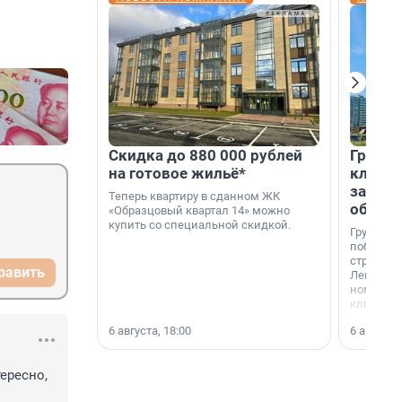
Скидка до 880 000 рублей
Группа
на готовое жильё*
клиен
застро
Теперь квартиру в сданном ЖК
област
«Образцовый квартал 14» можно
купить со специальной скидкой.
Группа А
победите
строител
равить
Ленингра
номинац
клиенто
застройщ
6 августа, 18:00
6 августа,
области»
ересно, 