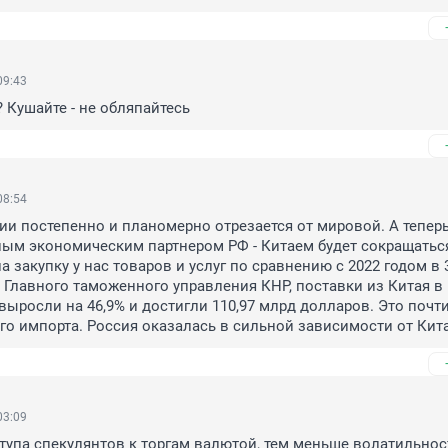
09:43
? Кушайте - не обляпайтесь
08:54
и постепенно и планомерно отрезается от мировой. А теперь 
ным экономическим партнером РФ - Китаем будет сокращаться
 закупку у нас товаров и услуг по сравнению с 2022 годом в 3 
 Главного таможенного управления КНР, поставки из Китая в 
выросли на 46,9% и достигли 110,97 млрд долларов. Это почти 
го импорта. Россия оказалась в сильной зависимости от Кита
03:09
упа спекулянтов к торгам валютой, тем меньше волатильность 