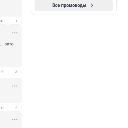
Все промокоды
+0
–1
. зато 
+29
–3
+12
–2