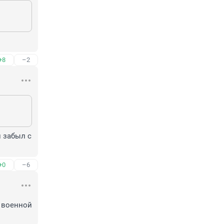
+8
–2
 забыл с 
+0
–6
 военной 