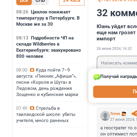
Все
СПБ
24 часа
ПЕРЕЙТИ К ПУ
32 комм
08:26
Циклон понижает
температуру в Петербурге. В
Москве же за 30
Юань уйдет всл
еще нам грозят
08:13
Подробности ЧП на
импорт
складе Wildberries в
26 июня 2024, 16:32
Екатеринбурге: эвакуировано
800 человек
08:00
Куда пойти 7–9
августа: «Пикник „Афиши“»,
Получай награды
песни «Короля и Шута» в
Ледовом, день рождения
Гость
П
Войти
Зощенко и кубинские марки
07:49
Стрельба в
таиландской школе: убиты
Torres
27 июня 2024, 
учителя, много раненых
а геостратег то о
он оптимист по