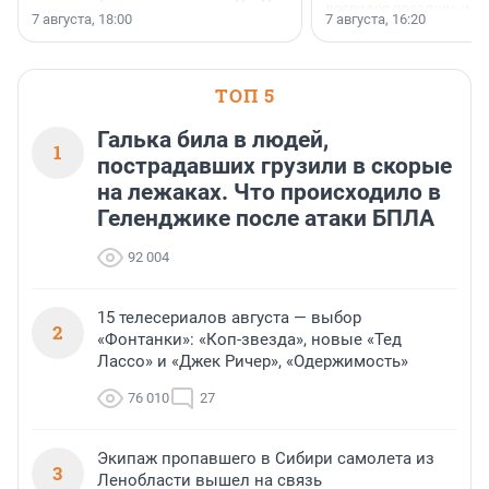
появился праздник и к
осторожного оптимизма.
7 августа, 18:00
7 августа, 16:20
поменялась роль строит
ТОП 5
Галька била в людей,
1
пострадавших грузили в скорые
на лежаках. Что происходило в
Геленджике после атаки БПЛА
92 004
15 телесериалов августа — выбор
2
«Фонтанки»: «Коп-звезда», новые «Тед
Лассо» и «Джек Ричер», «Одержимость»
76 010
27
Экипаж пропавшего в Сибири самолета из
3
Ленобласти вышел на связь