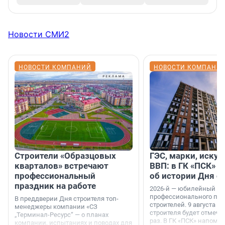
Новости СМИ2
НОВОСТИ КОМПАНИЙ
НОВОСТИ КОМПАНИ
Строители «Образцовых
ГЭС, марки, искус
кварталов» встречают
ВВП: в ГК «ПСК» р
профессиональный
об истории Дня с
праздник на работе
2026-й — юбилейный го
профессионального пр
В преддверии Дня строителя топ-
строителей. 9 августа 2
менеджеры компании «СЗ
строителя будет отмечат
„Терминал-Ресурс“ — о планах
раз. В ГК «ПСК» напомни
компании, испытаниях и поводах для