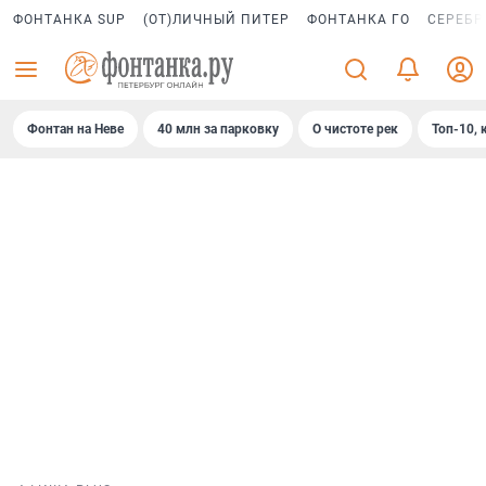
ФОНТАНКА SUP
(ОТ)ЛИЧНЫЙ ПИТЕР
ФОНТАНКА ГО
СЕРЕБР
Фонтан на Неве
40 млн за парковку
О чистоте рек
Топ-10, 