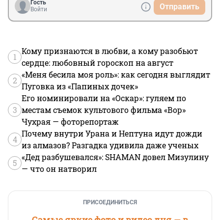
Гость
Отправить
Войти
Кому признаются в любви, а кому разобьют
1
сердце: любовный гороскоп на август
«Меня бесила моя роль»: как сегодня выглядит
2
Пуговка из «Папиных дочек»
Его номинировали на «Оскар»: гуляем по
3
местам съемок культового фильма «Вор»
Чухрая — фоторепортаж
Почему внутри Урана и Нептуна идут дожди
4
из алмазов? Разгадка удивила даже ученых
«Дед разбушевался»: SHAMAN довел Мизулину
5
— что он натворил
ПРИСОЕДИНИТЬСЯ
Самые яркие фото и видео дня — в