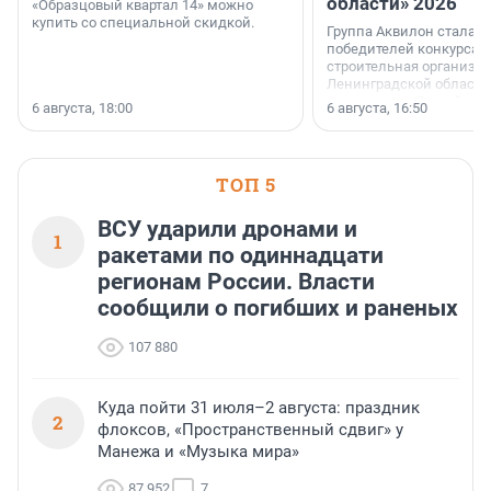
области» 2026
«Образцовый квартал 14» можно
купить со специальной скидкой.
Группа Аквилон стала 
победителей конкурса 
строительная организа
Ленинградской области 
номинации «Самый
6 августа, 18:00
6 августа, 16:50
клиентоориентированн
застройщик Ленинград
области».
ТОП 5
ВСУ ударили дронами и
1
ракетами по одиннадцати
регионам России. Власти
сообщили о погибших и раненых
107 880
Куда пойти 31 июля–2 августа: праздник
2
флоксов, «Пространственный сдвиг» у
Манежа и «Музыка мира»
87 952
7