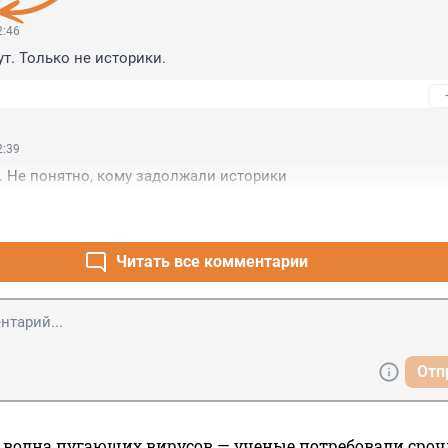
2:46
т. Только не историки.
2:39
. Не понятно, кому задолжали историки
Читать все комментарии
Отп
 волна пугающих вирусов — ученые потребовали сроч