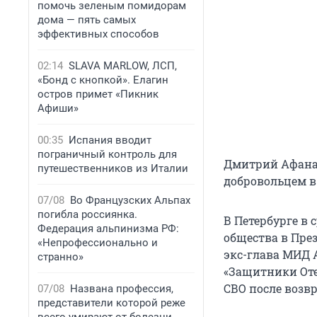
помочь зеленым помидорам
дома — пять самых
эффективных способов
02:14
SLAVA MARLOW, ЛСП,
«Бонд с кнопкой». Елагин
остров примет «Пикник
Афиши»
00:35
Испания вводит
пограничный контроль для
Дмитрий Афанас
путешественников из Италии
добровольцем в
07/08
Во Французских Альпах
погибла россиянка.
В Петербурге в 
Федерация альпинизма РФ:
общества в Пре
«Непрофессионально и
экс-глава МИД
странно»
«Защитники От
СВО после возв
07/08
Названа профессия,
представители которой реже