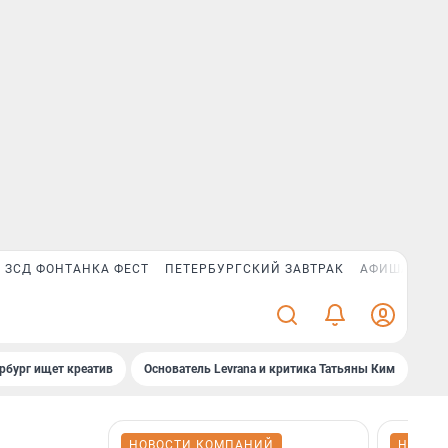
ЗСД ФОНТАНКА ФЕСТ
ПЕТЕРБУРГСКИЙ ЗАВТРАК
АФИША PLUS
рбург ищет креатив
Основатель Levrana и критика Татьяны Ким
Зач
НОВОСТИ КОМПАНИЙ
НОВОС