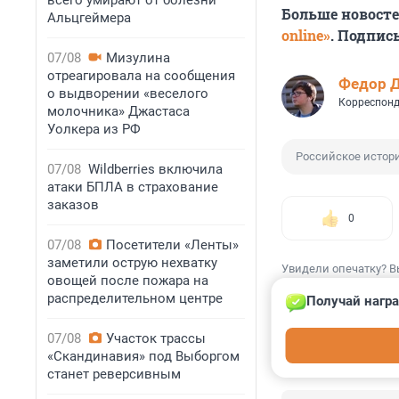
всего умирают от болезни
Больше новост
Альцгеймера
online»
. Подпис
07/08
Мизулина
отреагировала на сообщения
Федор 
о выдворении «веселого
Корреспонд
молочника» Джастаса
Уолкера из РФ
Российское истор
07/08
Wildberries включила
атаки БПЛА в страхование
заказов
0
07/08
Посетители «Ленты»
заметили острую нехватку
Увидели опечатку? В
овощей после пожара на
распределительном центре
Получай награ
07/08
Участок трассы
«Скандинавия» под Выборгом
КОММЕНТАР
станет реверсивным