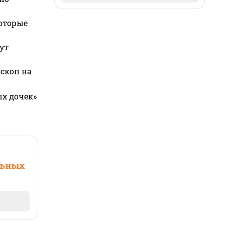
которые
ут
оскоп на
ых дочек»
льных