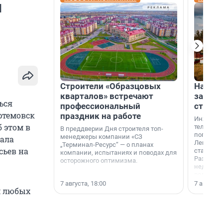
ы
Строители «Образцовых
На вод
кварталов» встречают
зарабо
ься
профессиональный
станци
ртемовск
праздник на работе
Инженер
 этом в
телеком-
В преддверии Дня строителя топ-
популярн
менеджеры компании «СЗ
иала
Ленингра
„Терминал-Ресурс“ — о планах
сьев на
станции 
компании, испытаниях и поводах для
Раздолин
осторожного оптимизма.
недалеко
водопада
7 августа, 18:00
7 августа,
м любых