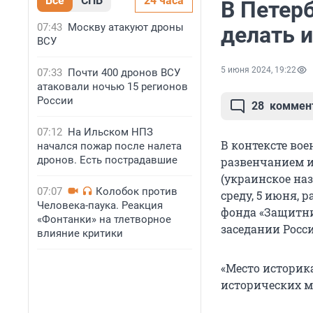
Все
СПБ
24 часа
В Петер
07:43
Москву атакуют дроны
делать 
ВСУ
5 июня 2024, 19:22
07:33
Почти 400 дронов ВСУ
атаковали ночью 15 регионов
России
28
коммен
07:12
На Ильском НПЗ
В контексте во
начался пожар после налета
дронов. Есть пострадавшие
развенчанием и
(украинское наз
07:07
Колобок против
среду, 5 июня,
Человека-паука. Реакция
фонда «Защитни
«Фонтанки» на тлетворное
заседании Росси
влияние критики
«Место историк
исторических ми