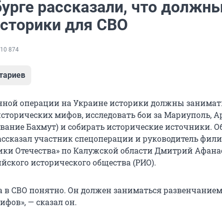
бурге рассказали, что должн
историки для СВО
10 874
тариев
енной операции на Украине историки должны занимат
сторических мифов, исследовать бои за Мариуполь, А
вание Бахмут) и собирать исторические источники. Об
 рассказал участник спецоперации и руководитель фил
ки Отечества» по Калужской области Дмитрий Афана
йского исторического общества (РИО).
а в СВО понятно. Он должен заниматься развенчание
фов», — сказал он.