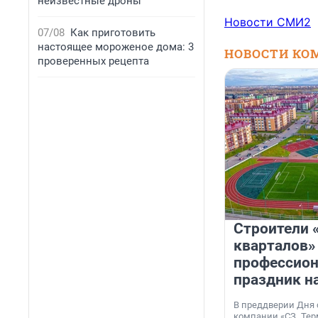
неизвестные дроны
Новости СМИ2
07/08
Как приготовить
настоящее мороженое дома: 3
НОВОСТИ КО
проверенных рецепта
Строители 
кварталов»
профессио
праздник н
В преддверии Дня
компании «СЗ „Тер