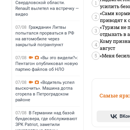
1
Свердловской области.
усилить без
Renault вылетел на встречку —
«Сами корми
видео
2
приводят к 
«Туризм не 
07/08
Гражданин Литвы
3
попытался прорваться в РФ
отдыхать в а
на автомобиле через
Кому призна
4
закрытый погранпункт
август
5
«Меня бесил
07/08
«Вы это видели?»:
Пентагон опубликовал новую
партию файлов об НЛО
07/08
«Водитель успел
выскочить». Машина дотла
сгорела в Петроградском
Самые ярки
районе
07/08
В Германии над базой
ВКо
бундесвера, где обслуживают
ЗРК Patriot, заметили