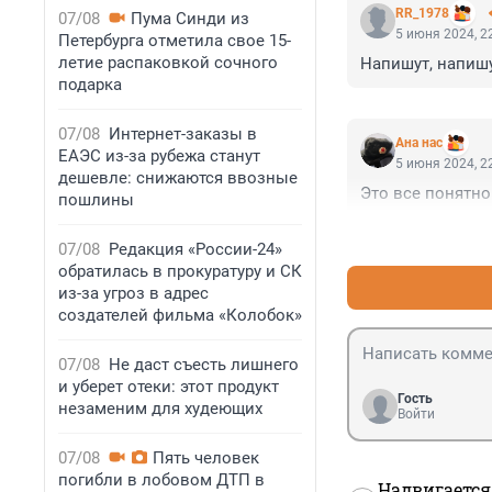
RR_1978
07/08
Пума Синди из
5 июня 2024, 2
Петербурга отметила свое 15-
летие распаковкой сочного
Напишут, напишу
подарка
07/08
Интернет-заказы в
Ана нас
ЕАЭС из-за рубежа станут
5 июня 2024, 2
дешевле: снижаются ввозные
Это все понятно
пошлины
07/08
Редакция «России-24»
обратилась в прокуратуру и СК
из-за угроз в адрес
создателей фильма «Колобок»
07/08
Не даст съесть лишнего
и уберет отеки: этот продукт
Гость
незаменим для худеющих
Войти
07/08
Пять человек
погибли в лобовом ДТП в
Надвигается