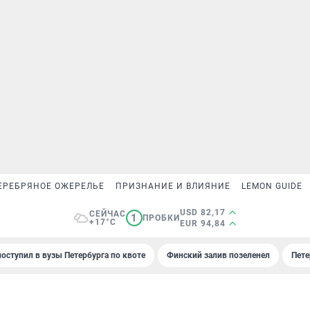
ЕРЕБРЯНОЕ ОЖЕРЕЛЬЕ
ПРИЗНАНИЕ И ВЛИЯНИЕ
LEMON GUIDE
USD 82,17
СЕЙЧАС
1
ПРОБКИ
+17°C
EUR 94,84
поступил в вузы Петербурга по квоте
Финский залив позеленел
Пете