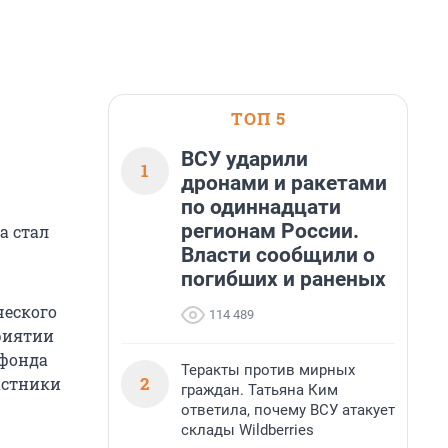
ТОП 5
ВСУ ударили
1
дронами и ракетами
по одиннадцати
регионам России.
а стал
Власти сообщили о
погибших и раненых
ческого
114 489
приятии
 фонда
Теракты против мирных
2
астники
граждан. Татьяна Ким
ответила, почему ВСУ атакует
склады Wildberries