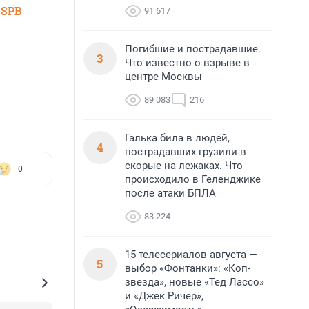
 SPB
91 617
Погибшие и пострадавшие.
3
Что известно о взрыве в
центре Москвы
89 083
216
Галька била в людей,
4
пострадавших грузили в
скорые на лежаках. Что
0
происходило в Геленджике
после атаки БПЛА
83 224
15 телесериалов августа —
5
выбор «Фонтанки»: «Коп-
звезда», новые «Тед Лассо»
и «Джек Ричер»,