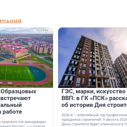
МПАНИЙ
«Образцовых
ГЭС, марки, искусство
 встречают
ВВП: в ГК «ПСК» расск
нальный
об истории Дня строит
а работе
2026-й — юбилейный год профессио
праздника строителей. 9 августа 2026
 строителя топ-менеджеры
День строителя будет отмечаться в 70
минал-Ресурс“ — о планах