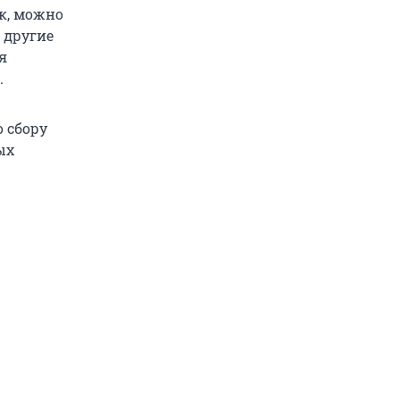
ак, можно
 другие
я
.
о сбору
ых