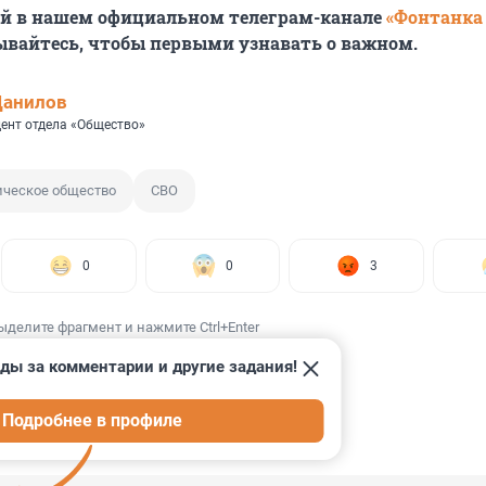
ей в нашем официальном телеграм-канале
«Фонтанка
ывайтесь, чтобы первыми узнавать о важном.
Данилов
ент отдела «Общество»
ическое общество
СВО
0
0
3
ыделите фрагмент и нажмите Ctrl+Enter
ды за комментарии и другие задания!
Подробнее в профиле
ИИ
28