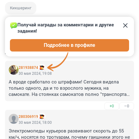
Кикшеринг
Получай награды за комментарии и другие 
задания!
3
1
4
0
0
Подробнее в профиле
КОММЕНТАРИИ
32
281938874
30 мая 2024, 19:08
А вроде сработало со штрафами! Сегодня видела 
только одного, да и то взрослого мужика, на 
самокате. На стоянках самокатов полно "транспорта", 
видно, что потенциальные самокатчики решили 
+0
–0
пешком ходить.
280306919
30 мая 2024, 18:00
Электромопеды курьеров развивают скороть до 55 
км/ч, носятся по тротуарам, почему гаишники этого не 