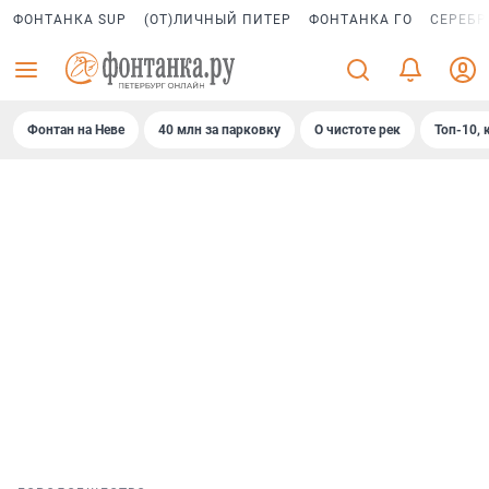
ФОНТАНКА SUP
(ОТ)ЛИЧНЫЙ ПИТЕР
ФОНТАНКА ГО
СЕРЕБР
Фонтан на Неве
40 млн за парковку
О чистоте рек
Топ-10, 