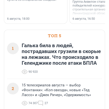
Группа Аквилон стала 
победителей конкурса 
строительная организа
Ленинградской области 
номинации «Самый
6 августа, 18:00
6 августа, 16:50
клиентоориентированн
застройщик Ленинград
области».
ТОП 5
Галька била в людей,
1
пострадавших грузили в скорые
на лежаках. Что происходило в
Геленджике после атаки БПЛА
90 920
15 телесериалов августа — выбор
2
«Фонтанки»: «Коп-звезда», новые «Тед
Лассо» и «Джек Ричер», «Одержимость»
74 307
27