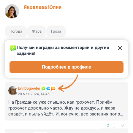
Яковлева Юлия
Погода
Жара
Гроза
Получай награды за комментарии и другие 
задания!
7
0
4
0
7
Подробнее в профиле
КОММЕНТАРИИ
9
Evil Dogooder
28 мая 2024, 14:45
На Гражданке уже слышно, как грохочет. Причём 
грохочет довольно часто. Жду не дождусь, и жара 
спадёт, и пыль уйдёт. И, конечно, все растения попрут 
в рост.
+2
–0