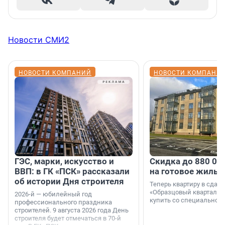
Новости СМИ2
НОВОСТИ КОМПАНИЙ
НОВОСТИ КОМПАНИ
ГЭС, марки, искусство и
Скидка до 880 00
ВВП: в ГК «ПСК» рассказали
на готовое жильё
об истории Дня строителя
Теперь квартиру в сда
«Образцовый квартал 1
2026-й — юбилейный год
купить со специальной 
профессионального праздника
строителей. 9 августа 2026 года День
строителя будет отмечаться в 70-й