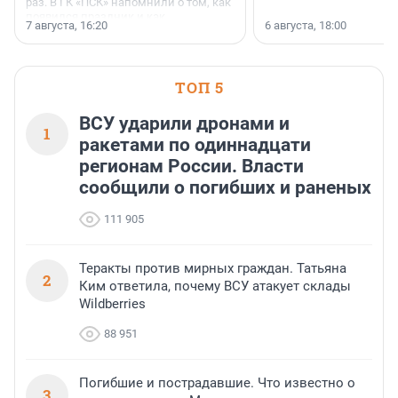
раз. В ГК «ПСК» напомнили о том, как
появился праздник и как
7 августа, 16:20
6 августа, 18:00
поменялась роль строительства.
ТОП 5
ВСУ ударили дронами и
1
ракетами по одиннадцати
регионам России. Власти
сообщили о погибших и раненых
111 905
Теракты против мирных граждан. Татьяна
2
Ким ответила, почему ВСУ атакует склады
Wildberries
88 951
Погибшие и пострадавшие. Что известно о
3