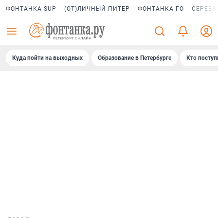
ФОНТАНКА SUP
(ОТ)ЛИЧНЫЙ ПИТЕР
ФОНТАНКА ГО
СЕРЕБР
Куда пойти на выходных
Образование в Петербурге
Кто поступ