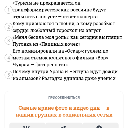
«Туризм не прекращается, он
1
трансформируется»: как россияне будут
отдыхать в августе — ответ эксперта
Кому признаются в любви, а кому разобьют
2
сердце: любовный гороскоп на август
«Меня бесила моя роль»: как сегодня выглядит
3
Пуговка из «Папиных дочек»
Его номинировали на «Оскар»: гуляем по
4
местам съемок культового фильма «Вор»
Чухрая — фоторепортаж
Почему внутри Урана и Нептуна идут дожди
5
из алмазов? Разгадка удивила даже ученых
ПРИСОЕДИНИТЬСЯ
Самые яркие фото и видео дня — в
наших группах в социальных сетях