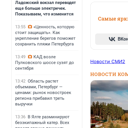
Ладожский вокзал переводят
еще больше электричек.
Показываем, что изменится
Самые ярки
13:55
«Ценность, которую
стоит защищать». Как
укрепление берегов поможет
ВКо
сохранить пляжи Петербурга
13:49
КАД возле
Новости СМИ2
Пулковского шоссе сузят до
сентября
НОВОСТИ КО
13:42
Область растет
объемами, Петербург —
ценами: рынок новостроек
региона прибавил треть
выручки
13:36
В Ялте разминируют
безэкипажный катер. Всех