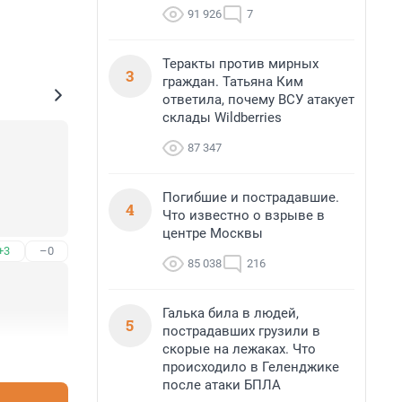
91 926
7
Теракты против мирных
3
граждан. Татьяна Ким
ответила, почему ВСУ атакует
склады Wildberries
87 347
Погибшие и пострадавшие.
4
Что известно о взрыве в
центре Москвы
+3
–0
85 038
216
Галька била в людей,
5
пострадавших грузили в
скорые на лежаках. Что
+0
–0
происходило в Геленджике
после атаки БПЛА