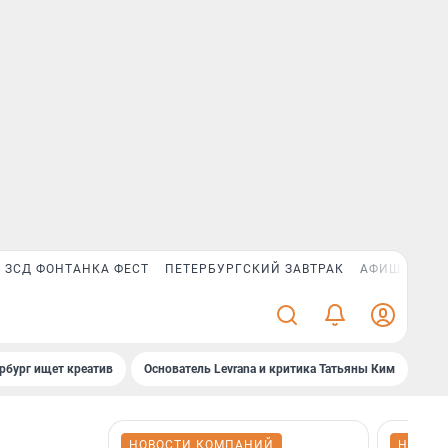
ЗСД ФОНТАНКА ФЕСТ
ПЕТЕРБУРГСКИЙ ЗАВТРАК
АФИША PLUS
рбург ищет креатив
Основатель Levrana и критика Татьяны Ким
Зач
НОВОСТИ КОМПАНИЙ
НОВОС