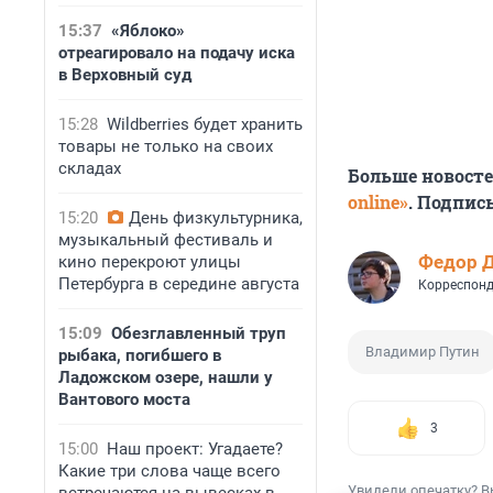
15:37
«Яблоко»
отреагировало на подачу иска
в Верховный суд
15:28
Wildberries будет хранить
товары не только на своих
складах
Больше новост
online»
. Подпис
15:20
День физкультурника,
музыкальный фестиваль и
Федор 
кино перекроют улицы
Петербурга в середине августа
Корреспонд
15:09
Обезглавленный труп
Владимир Путин
рыбака, погибшего в
Ладожском озере, нашли у
Вантового моста
3
15:00
Наш проект: Угадаете?
Какие три слова чаще всего
Увидели опечатку? В