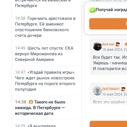
встречаются на вывесках в
Петербурге
Получай награ
14:58
Горе-мать арестовали в
Петербурге. Ей вменяют
КОММЕНТАР
опустошение банковского
счета дочери
Ана нас
14:49
Шесть лет спустя: СКА
10 мая 2024, 2
вернул Мироманова из
Все будет так. Ис
Северной Америки
Умрешь - начнеш
И повторится все
14:47
«Угадай правила игры».
Ночь, ледяная ря
Чего ждет рынок новостроек
Аптека, улица, ф
Петербурга на пороге второго
полугодия
260786601
10 мая 2024, 2
14:38
Такого не было
Всех это крайне
никогда. В Петербурге —
историческая дата
14:29
«Я выглядела