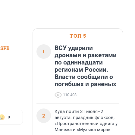
ТОП 5
ВСУ ударили
 SPB
1
дронами и ракетами
по одиннадцати
регионам России.
Власти сообщили о
погибших и раненых
110 403
Куда пойти 31 июля–2
2
августа: праздник флоксов,
0
«Пространственный сдвиг» у
Манежа и «Музыка мира»