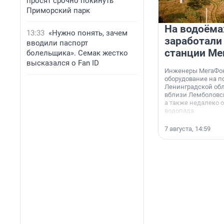
просят срочно покинуть
Приморский парк
На водоёма
13:33
«Нужно понять, зачем
заработали
вводили паспорт
станции Ме
болельщика». Семак жестко
высказался о Fan ID
Инженеры МегаФон
оборудование на п
Ленинградской обл
вблизи Лемболовск
а также недалеко 
водопада.
7 августа, 14:59