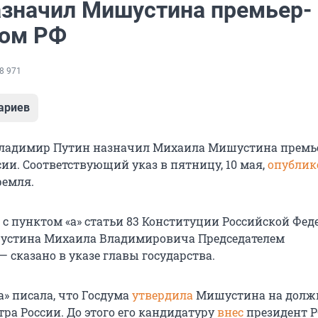
азначил Мишустина премьер-
ом РФ
8 971
ариев
Владимир Путин назначил Михаила Мишустина премь
ии. Соответствующий указ в пятницу, 10 мая,
опублик
ремля.
и с пунктом «а» статьи 83 Конституции Российской Фе
устина Михаила Владимировича Председателем
— сказано в указе главы государства.
а» писала, что Госдума
утвердила
Мишустина на долж
ра России. До этого его кандидатуру
внес
президент 