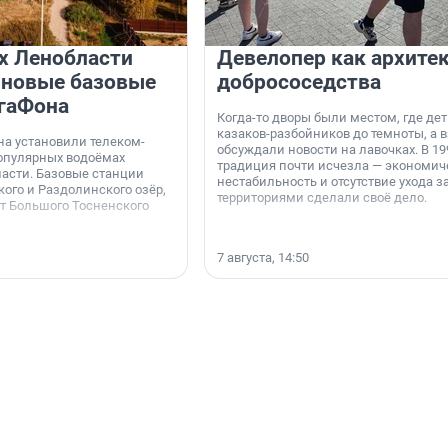
х Ленобласти
Девелопер как архите
 новые базовые
добрососедства
гаФона
Когда-то дворы были местом, где дет
казаков-разбойников до темноты, а 
а установили телеком-
обсуждали новости на лавочках. В 19
опулярных водоёмах
традиция почти исчезла — экономич
асти. Базовые станции
нестабильность и отсутствие ухода з
ого и Раздолинского озёр,
территориями сделали своё дело.
от Большого Тосненского
7 августа, 14:50