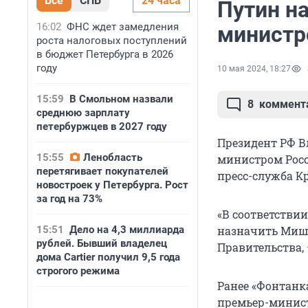
Все
СПБ
24 часа
Путин н
16:02
ФНС ждет замедления
министр
роста налоговых поступлений
в бюджет Петербурга в 2026
году
10 мая 2024, 18:27
15:59
В Смольном назвали
8
коммент
среднюю зарплату
петербуржцев в 2027 году
Президент РФ 
15:55
Ленобласть
министром Росс
перетягивает покупателей
пресс-служба К
новостроек у Петербурга. Рост
за год на 73%
«В соответстви
15:51
Дело на 4,3 миллиарда
назначить Миш
рублей. Бывший владелец
Правительства, 
дома Cartier получил 9,5 года
строгого режима
Ранее «Фонтанк
премьер-минист