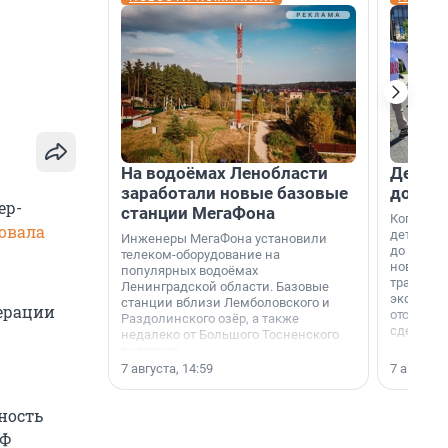
На водоёмах Ленобласти
Девело
заработали новые базовые
добро
ер-
станции МегаФона
Когда-то
овала
дети игр
Инженеры МегаФона установили
до темно
телеком-оборудование на
новости н
популярных водоёмах
традиция
Ленинградской области. Базовые
экономич
станции вблизи Лемболовского и
дерации
отсутств
Раздолинского озёр, а также
сделали 
недалеко от Большого Тосненского
водопада.
7 августа, 14:59
7 августа,
ность
РФ