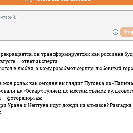
Отп
прекращается, он трансформируется»: как россияне буд
вгусте — ответ эксперта
ются в любви, а кому разобьют сердце: любовный гор
а моя роль»: как сегодня выглядит Пуговка из «Папин
овали на «Оскар»: гуляем по местам съемок культово
я — фоторепортаж
ри Урана и Нептуна идут дожди из алмазов? Разгадка
х