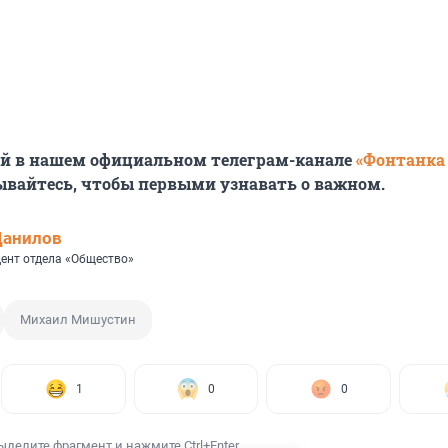
ей в нашем официальном телеграм-канале
«Фонтанка
ывайтесь, чтобы первыми узнавать о важном.
Данилов
ент отдела «Общество»
Михаил Мишустин
1
0
0
ыделите фрагмент и нажмите Ctrl+Enter