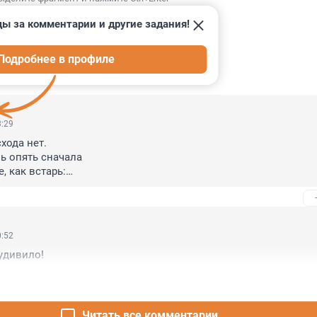
ды за комментарии и другие задания!
Подробнее в профиле
ИИ
8
3:29
хода нет.

ь опять сначала

, как встарь:

бь канала,

онарь.
0:52
 удивило!
Читать все комментарии