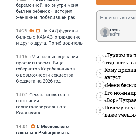
беременной, но внутри меня
был не ребенок»: история
женщины, победившей рак
Гость
14:25
На КАД фургоны
Войти
бились о КАМАЗ, ограждение
и друг о друга. Погиб водитель
«Туризм не 
14:16
«Мы разные сценарии
1
отдыхать в а
просчитываем». Вице-
губернатор Корабельников —
Кому призна
2
о возможности секвестра
август
бюджета на 2026 год
3
«Меня бесил
Его номинир
14:07
Семак рассказал о
4
«Вор» Чухра
состоянии
госпитализированного
Почему внут
5
Кондакова
даже учены
14:01
С Московского
вокзала в Рыбацкое и на