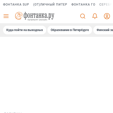
ФОНТАНКА SUP
(ОТ)ЛИЧНЫЙ ПИТЕР
ФОНТАНКА ГО
СЕРЕБР
Куда пойти на выходных
Образование в Петербурге
Финский за