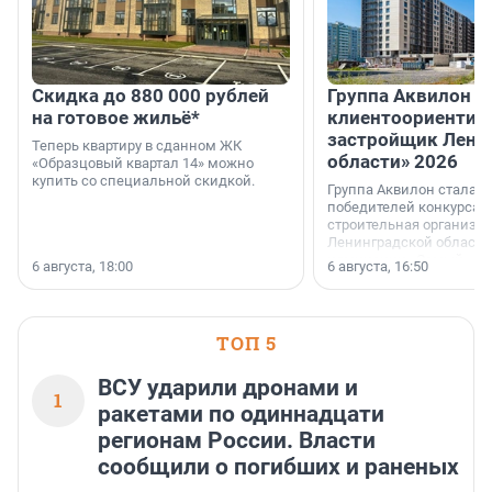
Скидка до 880 000 рублей
Группа Аквилон 
на готовое жильё*
клиентоориентир
застройщик Лени
Теперь квартиру в сданном ЖК
области» 2026
«Образцовый квартал 14» можно
купить со специальной скидкой.
Группа Аквилон стала 
победителей конкурса 
строительная организа
Ленинградской области 
номинации «Самый
6 августа, 18:00
6 августа, 16:50
клиентоориентированн
застройщик Ленинград
области».
ТОП 5
ВСУ ударили дронами и
1
ракетами по одиннадцати
регионам России. Власти
сообщили о погибших и раненых