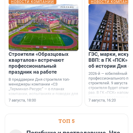
НОВОСТИ КОМПАНИЙ
НОВОСТИ КОМПАНИ
Строители «Образцовых
ГЭС, марки, искус
кварталов» встречают
ВВП: в ГК «ПСК» р
профессиональный
об истории Дня с
праздник на работе
2026-й — юбилейный го
профессионального пр
В преддверии Дня строителя топ-
строителей. 9 августа 2
менеджеры компании «СЗ
строителя будет отмечат
„Терминал-Ресурс“ — о планах
раз. В ГК «ПСК» напомни
компании, испытаниях и поводах для
появился праздник и к
осторожного оптимизма.
7 августа, 18:00
7 августа, 16:20
поменялась роль строит
ТОП 5