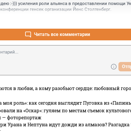
дею :-))) усиления роли альянса в предоставлении помощи Укр
-конференции генсек организации Йенс Столтенберг.
Читать все комментарии
Отп
ются в любви, а кому разобьют сердце: любовный гор
а моя роль»: как сегодня выглядит Пуговка из «Папин
овали на «Оскар»: гуляем по местам съемок культово
я — фоторепортаж
ри Урана и Нептуна идут дожди из алмазов? Разгадка