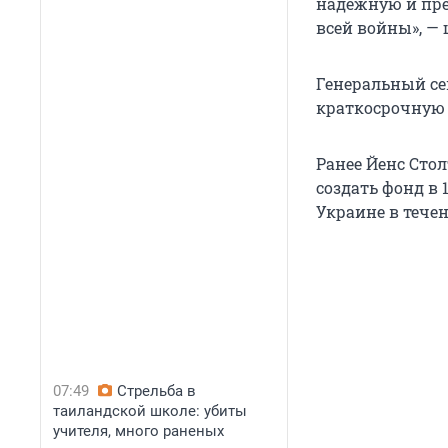
надежную и пре
всей войны», —
Генеральный се
краткосрочную 
Ранее Йенс Сто
создать фонд в
Украине в тече
07:49
Стрельба в
таиландской школе: убиты
учителя, много раненых