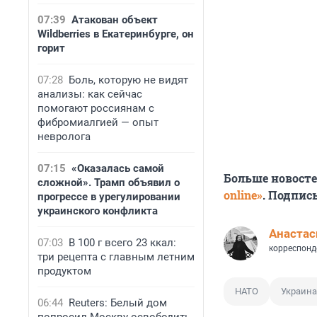
07:39
Атакован объект
Wildberries в Екатеринбурге, он
горит
07:28
Боль, которую не видят
анализы: как сейчас
помогают россиянам с
фибромиалгией — опыт
невролога
07:15
«Оказалась самой
Больше новост
сложной». Трамп объявил о
online»
. Подпис
прогрессе в урегулировании
украинского конфликта
Анастас
07:03
В 100 г всего 23 ккал:
корреспонд
три рецепта с главным летним
продуктом
НАТО
Украина
06:44
Reuters: Белый дом