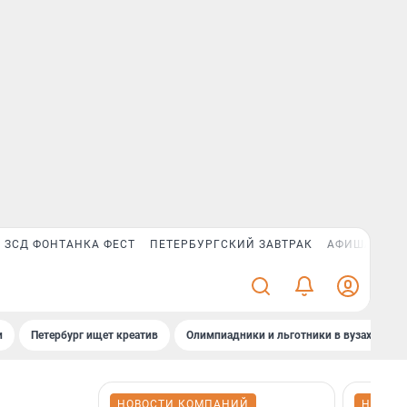
ЗСД ФОНТАНКА ФЕСТ
ПЕТЕРБУРГСКИЙ ЗАВТРАК
АФИША PLUS
и
Петербург ищет креатив
Олимпиадники и льготники в вузах СПб
НОВОСТИ КОМПАНИЙ
НОВОС