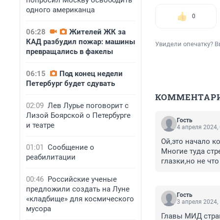
попросил Москву освободить
одного американца
0
06:28
Жителей ЖК за
КАД разбудил пожар: машины
Увидели опечатку? В
превращались в факелы
06:15
Под конец недели
Петербург будет сдувать
КОММЕНТАР
02:09
Лев Лурье поговорит с
Лизой Боярской о Петербурге
Гость
и театре
4 апреля 2024,
Ой,это начало ко
01:01
Сообщение о
Многие туда стр
реабилитации
глазки,но не чт
00:46
Российские ученые
предложили создать на Луне
Гость
«кладбище» для космического
3 апреля 2024,
мусора
Главы МИД стран