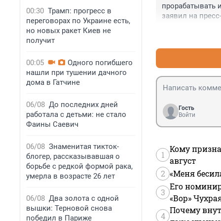
прорабатывать и
00:30
Трамп: прогресс в
заявил на пресс
переговорах по Украине есть,
но новых ракет Киев не
получит
00:05
Одного погибшего
нашли при тушении дачного
дома в Гатчине
06/08
До последних дней
Гость
работала с детьми: не стало
Войти
Фаины Саевич
06/08
Знаменитая тикток-
Кому призна
1
блогер, рассказывавшая о
август
борьбе с редкой формой рака,
2
«Меня бесил
умерла в возрасте 26 лет
Его номинир
3
«Вор» Чухра
06/08
Два золота с одной
вышки: Терновой снова
Почему внут
4
победил в Париже