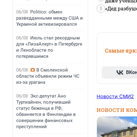
даже учены
5
«Дед разбуш
06/08
Politico: обмен
разведданными между США и
Украиной активизировался
06/08
Июль стал рекордным
для «ЛизаАлерт» в Петербурге
Самые ярки
и Ленобласти по
потерявшимся
06/08
В Смоленской
ВКо
области объявили режим ЧС
из-за урагана
06/08
Экс-депутат Ано
Новости СМИ2
Туртиайнен, получивший
статус беженца в РФ,
НОВОСТИ КО
обвиняется в Финляндии в
совершении финансовых
преступлений