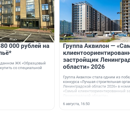
80 000 рублей на
Группа Аквилон — «Са
льё*
клиентоориентирован
застройщик Ленингра
 сданном ЖК «Образцовый
области» 2026
 купить со специальной
Группа Аквилон стала одним из поб
конкурса «Лучшая строительная орг
Ленинградской области 2026» в ном
«Самый клиентоориентированный з
Ленинградской области».
6 августа, 16:50