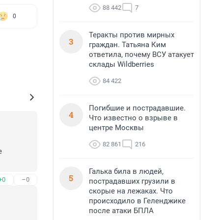
88 442
7
0
Теракты против мирных
3
граждан. Татьяна Ким
ответила, почему ВСУ атакует
склады Wildberries
84 422
Погибшие и пострадавшие.
4
Что известно о взрыве в
центре Москвы
82 861
216
 
Галька била в людей,
5
+0
–0
пострадавших грузили в
скорые на лежаках. Что
происходило в Геленджике
после атаки БПЛА