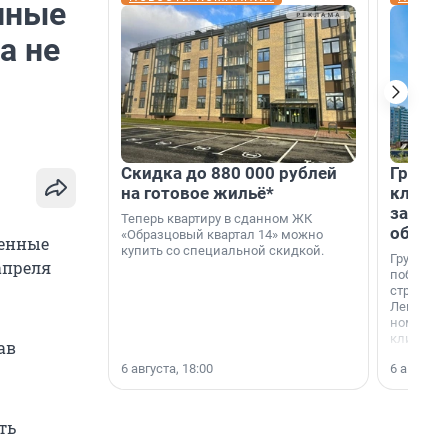
нные
а не
Скидка до 880 000 рублей
Группа
на готовое жильё*
клиен
застро
Теперь квартиру в сданном ЖК
област
«Образцовый квартал 14» можно
оенные
купить со специальной скидкой.
Группа А
апреля
победите
строител
Ленингра
номинац
клиенто
ав
застройщ
6 августа, 18:00
6 августа,
области»
ть