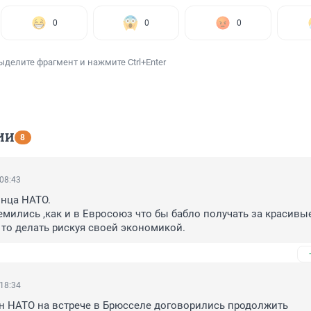
0
0
0
ыделите фрагмент и нажмите Ctrl+Enter
ИИ
8
 08:43
нца НАТО.

емились ,как и в Евросоюз что бы бабло получать за красивые
о то делать рискуя своей экономикой.
 18:34
 НАТО на встрече в Брюсселе договорились продолжить 