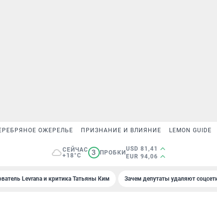
ЕРЕБРЯНОЕ ОЖЕРЕЛЬЕ
ПРИЗНАНИЕ И ВЛИЯНИЕ
LEMON GUIDE
USD 81,41
СЕЙЧАС
3
ПРОБКИ
+18°C
EUR 94,06
ователь Levrana и критика Татьяны Ким
Зачем депутаты удаляют соцсет