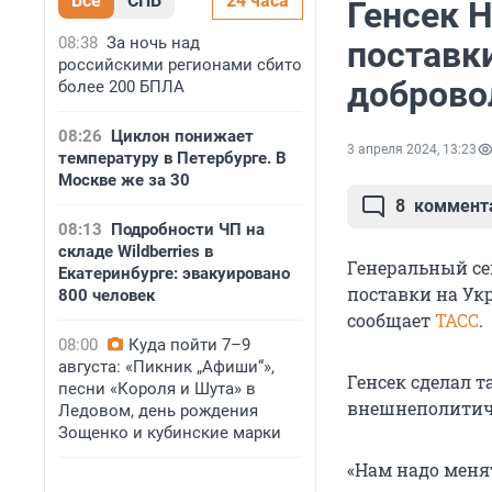
Все
СПБ
24 часа
Генсек 
08:38
За ночь над
поставки
российскими регионами сбито
добров
более 200 БПЛА
08:26
Циклон понижает
3 апреля 2024, 13:23
температуру в Петербурге. В
Москве же за 30
8
коммент
08:13
Подробности ЧП на
складе Wildberries в
Генеральный се
Екатеринбурге: эвакуировано
поставки на Ук
800 человек
сообщает
ТАСС
.
08:00
Куда пойти 7–9
августа: «Пикник „Афиши“»,
Генсек сделал т
песни «Короля и Шута» в
внешнеполитиче
Ледовом, день рождения
Зощенко и кубинские марки
«Нам надо мен