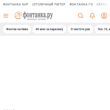
ФОНТАНКА SUP
(ОТ)ЛИЧНЫЙ ПИТЕР
ФОНТАНКА ГО
СЕРЕБР
Фонтан на Неве
40 млн за парковку
О чистоте рек
Топ-10, 